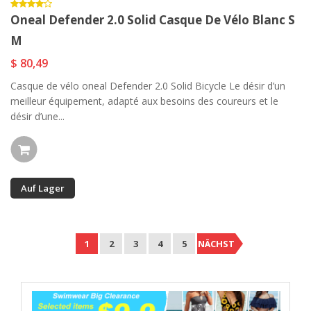
Oneal Defender 2.0 Solid Casque De Vélo Blanc S
M
$ 80,49
Casque de vélo oneal Defender 2.0 Solid Bicycle Le désir d’un
meilleur équipement, adapté aux besoins des coureurs et le
désir d’une...
Auf Lager
1
2
3
4
5
NÄCHST