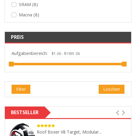
SRAM (8)
Macna (8)
PREIS
Aufgabenbereich:
Filter
Löschen
BESTSELLER
-35%
Redbike RB-650, Jet Helmet...