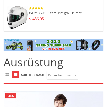
MAVIC XA Elite 29 Wheelset...
$ 618,26
Ausrüstung
SORTIERE NACH
Datum: Neu zuerst
-38%