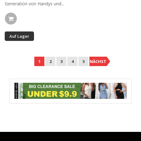
Generation von Handys und...
Auf Lager
1
2
3
4
5
NÄCHST