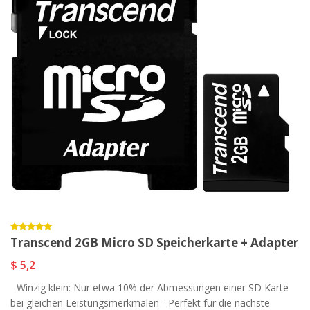
Transcend 2GB Micro SD Speicherkarte + Adapter
$ 5,2
- Winzig klein: Nur etwa 10% der Abmessungen einer SD Karte
bei gleichen Leistungsmerkmalen - Perfekt für die nächste