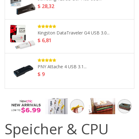
SSD...
$ 41,85
Patriot Memory Burst SSD Solid...
$ 36,05
Kingston Canvas Select Plus SDXC...
$ 13,9
Speicher & CPU