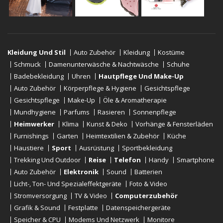
Kleidung Und Stil
Auto Zubehör
Kleidung
Kostüme
Schmuck
Damenunterwäsche & Nachtwäsche
Schuhe
Badebekleidung
Uhren
Hautpflege Und Make-Up
Auto Zubehör
Körperpflege & Hygiene
Gesichtspflege
Gesichtspflege
Make-Up
Öle & Aromatherapie
Mundhygiene
Parfums
Rasieren
Sonnenpflege
Heimwerker
Klima
Kunst & Deko
Vorhänge & Fensterläden
Furnishings
Garten
Heimtextilien & Zubehör
Küche
Haustiere
Sport
Ausrüstung
Sportbekleidung
Trekking Und Outdoor
Reise
Telefon
Handy
Smartphone
Auto Zubehör
Elektronik
Sound
Batterien
Licht-, Ton- Und Spezialeffektgeräte
Foto & Video
Stromversorgung
TV & Video
Computerzubehör
Grafik & Sound
Festplatte
Datenspeichergeräte
Speicher & CPU
Modems Und Netzwerk
Monitore