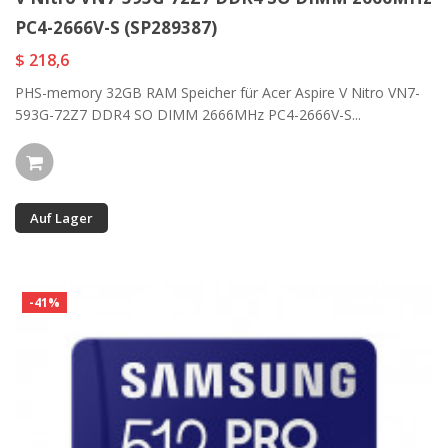
PC4-2666V-S (SP289387)
$ 218,6
PHS-memory 32GB RAM Speicher für Acer Aspire V Nitro VN7-
593G-72Z7 DDR4 SO DIMM 2666MHz PC4-2666V-S...
Auf Lager
-41%