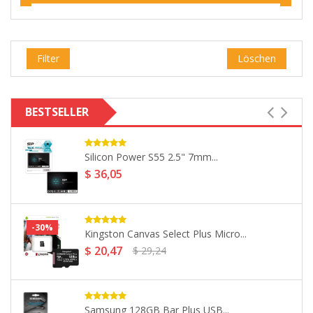
Filter
Löschen
BESTSELLER
Philips Snow Series USB 2.0...
$ 6,43
Kingston ValueRAM 8GB (2x4GB) 1600MHz...
$ 70,83
Kingston Technology SA400S37/240G A400