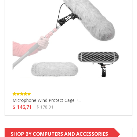
Microphone Wind Protect Cage +...
E
$ 146,71
$
$ 178,91
SHOP BY COMPUTERS AND ACCESSORIES