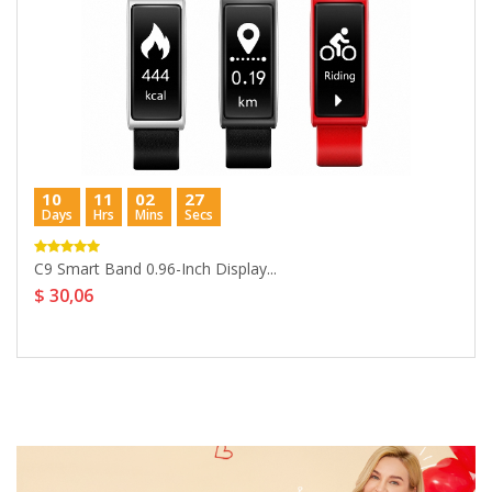
10
11
02
26
Days
Hrs
Mins
Secs
C9 Smart Band 0.96-Inch Display...
$ 30,06