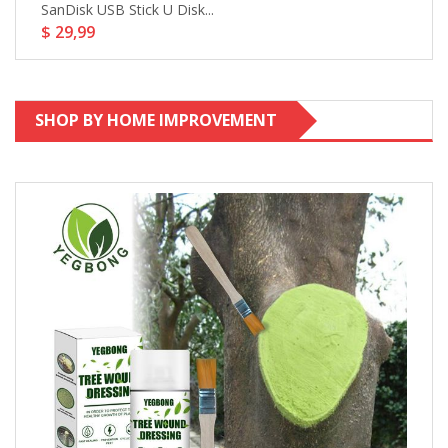
SanDisk USB Stick U Disk...
Q
$ 29,99
$
SHOP BY HOME IMPROVEMENT