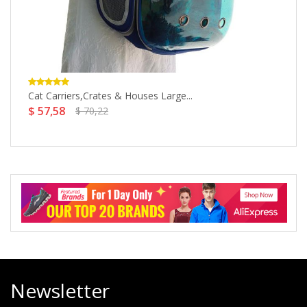
Cat Carriers,Crates & Houses Large...
$ 57,58
$ 70,22
K
$
Newsletter