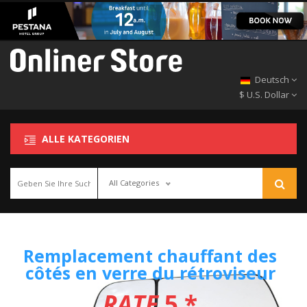
Deutsch
$ U.S. Dollar
ALLE KATEGORIEN
All Categories
Remplacement chauffant des
côtés en verre du rétroviseur
extérieur pour Dodge Ram 1500
RATE
5 *