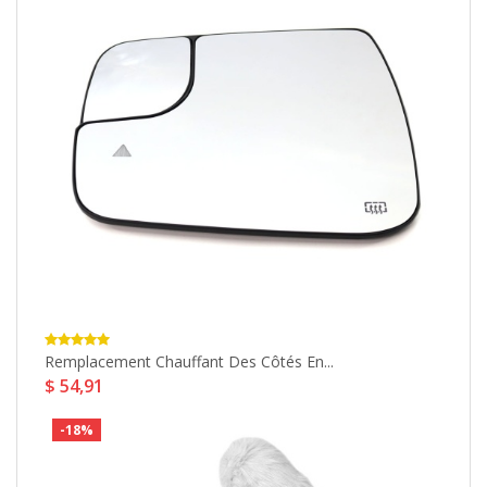
Remplacement Chauffant Des Côtés En...
A
$ 54,91
$
-18%