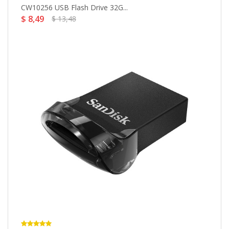
CW10256 USB Flash Drive 32G...
2
$ 8,49
$
$ 13,48