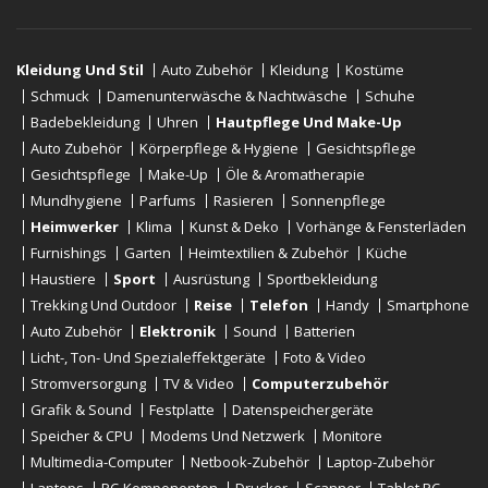
Kleidung Und Stil
Auto Zubehör
Kleidung
Kostüme
Schmuck
Damenunterwäsche & Nachtwäsche
Schuhe
Badebekleidung
Uhren
Hautpflege Und Make-Up
Auto Zubehör
Körperpflege & Hygiene
Gesichtspflege
Gesichtspflege
Make-Up
Öle & Aromatherapie
Mundhygiene
Parfums
Rasieren
Sonnenpflege
Heimwerker
Klima
Kunst & Deko
Vorhänge & Fensterläden
Furnishings
Garten
Heimtextilien & Zubehör
Küche
Haustiere
Sport
Ausrüstung
Sportbekleidung
Trekking Und Outdoor
Reise
Telefon
Handy
Smartphone
Auto Zubehör
Elektronik
Sound
Batterien
Licht-, Ton- Und Spezialeffektgeräte
Foto & Video
Stromversorgung
TV & Video
Computerzubehör
Grafik & Sound
Festplatte
Datenspeichergeräte
Speicher & CPU
Modems Und Netzwerk
Monitore
Multimedia-Computer
Netbook-Zubehör
Laptop-Zubehör