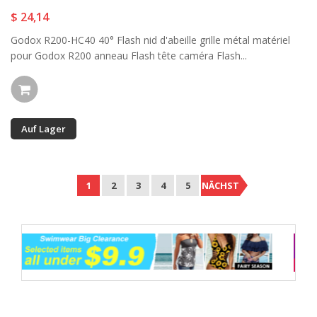
$ 24,14
Godox R200-HC40 40° Flash nid d'abeille grille métal matériel
pour Godox R200 anneau Flash tête caméra Flash...
Auf Lager
1
2
3
4
5
NÄCHST