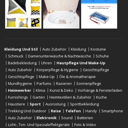
Kleidung Und Stil
Auto Zubehör
Kleidung
Kostüme
Schmuck
Damenunterwäsche & Nachtwäsche
Schuhe
Badebekleidung
Uhren
Hautpflege Und Make-Up
Auto Zubehör
Körperpflege & Hygiene
Gesichtspflege
Gesichtspflege
Make-Up
Öle & Aromatherapie
Mundhygiene
Parfums
Rasieren
Sonnenpflege
Heimwerker
Klima
Kunst & Deko
Vorhänge & Fensterläden
Furnishings
Garten
Heimtextilien & Zubehör
Küche
Haustiere
Sport
Ausrüstung
Sportbekleidung
Trekking Und Outdoor
Reise
Telefon
Handy
Smartphone
Auto Zubehör
Elektronik
Sound
Batterien
Licht-, Ton- Und Spezialeffektgeräte
Foto & Video