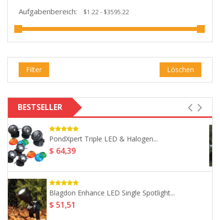
Aufgabenbereich:
Filter
Löschen
BESTSELLER
Smart Solar Star Lights 100...
$ 25,75
PondXpert Outdoor Electrical Cable 10m...
$ 16,73