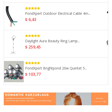
-14%
Velda Floating Lantern (Triple Set)...
$ 38,63
$ 44,92
PondXpert Rock Lights Triple...
$ 32,19
Daylight Gemini Lamp D35350...
$ 347,77