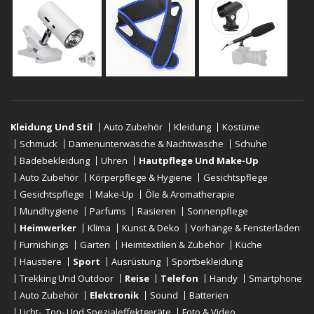
Kleidung Und Stil
Auto Zubehör
Kleidung
Kostüme
Schmuck
Damenunterwäsche & Nachtwäsche
Schuhe
Badebekleidung
Uhren
Hautpflege Und Make-Up
Auto Zubehör
Körperpflege & Hygiene
Gesichtspflege
Gesichtspflege
Make-Up
Öle & Aromatherapie
Mundhygiene
Parfums
Rasieren
Sonnenpflege
Heimwerker
Klima
Kunst & Deko
Vorhänge & Fensterläden
Furnishings
Garten
Heimtextilien & Zubehör
Küche
Haustiere
Sport
Ausrüstung
Sportbekleidung
Trekking Und Outdoor
Reise
Telefon
Handy
Smartphone
Auto Zubehör
Elektronik
Sound
Batterien
Licht-, Ton- Und Spezialeffektgeräte
Foto & Video