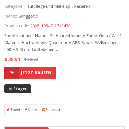
Kategorie:
Hautpflege und Make-up ,
Rasieren
Marke:
Banggood
Produktcode:
2005_10547_1710470
Spezifikationen:-Name: IPL Haarentfernung-Farbe: Grün / Weiß-
Material: Hochwertiges Quarzrohr + ABS-Schale-Wellenlänge:
600 ~ 900 nm-Lichtebenen:...
$ 38,94
$ 68,32
JETZT KAUFEN
Auf Lager
Tweet
Share
Pinterest