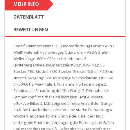
MEHR INFO
DATENBLATT
BEWERTUNGEN
Spezifikationen:-Name: IPL Haarentfernung-Farbe: Grün /
Weiß-Material: Hochwertiges Quarzrohr + ABS-Schale-
Wellenlänge: 600 ~ 900 nm-Lichtebenen: 5
Lichtenergieniveaus-Eingangsleistung: 36W-Piug: US
Stecker / EU-Stecker / UK-Stecker-Größe: 15,6 cm x 6,3 cm-
Netzteil:Ausgang: 12V 3AEingang: Wechselstrom 110 ~ 240
V - 50/60 Hz Merkmale:1. Puls ohne IPL-Technologie.2.
Schrittweise Einstellung des 5th-Gangs.3. Der nahtlose
Lampenkopf ist sicher und leckt kein Licht.4. 990000
effektive Blitze.5. LCD zeigt die direkte Anzahl der Gänge
an.6. Bei Haarfollikeln zerstört eine starke Enthaarung 4
Wochen lang Haarfollikel und Seide.7. Bei der Haut
verbirgt die Photonenverjüngung die Poren, glättet Falten
und macht die Haut weiß. Lieferinhalt:1x Haarentferner