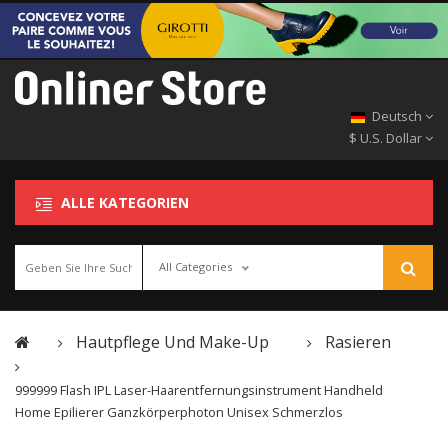
Deutsch
$ U.S. Dollar
ALLE KATEGORIEN
All Categories
Hautpflege Und Make-Up
Rasieren
999999 Flash IPL Laser-Haarentfernungsinstrument Handheld
Home Epilierer Ganzkörperphoton Unisex Schmerzlos