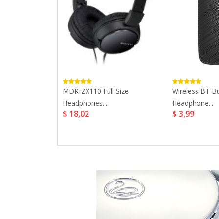
 Optical To
MDR-ZX110 Full Size
Wireless BT Bu
Headphones...
Headphone...
$ 18,02
$ 3,99