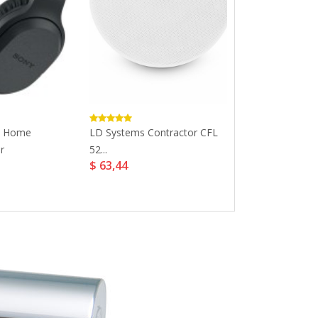
 Home
LD Systems Contractor CFL
710213 Toslink
r
52...
Toslink...
$ 63,44
$ 15,26