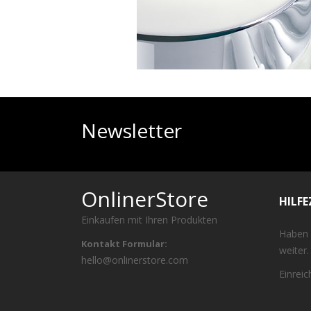
Newsletter
OnlinerStore
HILF
Einkaufen mit Ihren Produkten
Haben 
Kontakt Formular:
weiter.
hello@onlinerstore.com
Einrei