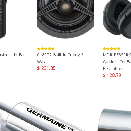
siness In-Ear
C180T2 Built-In Ceiling 2
MDR-RF895RK
Way...
Wireless On-Ea
$ 231,85
Headphones...
$ 128,79