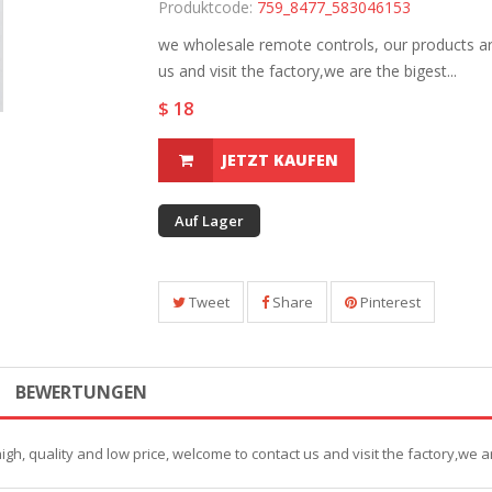
Produktcode:
759_8477_583046153
we wholesale remote controls, our products ar
us and visit the factory,we are the bigest...
$ 18
JETZT KAUFEN
Auf Lager
Tweet
Share
Pinterest
BEWERTUNGEN
gh, quality and low price, welcome to contact us and visit the factory,we a