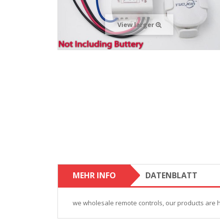
View larger
MEHR INFO
DATENBLATT
we wholesale remote controls, our products are hi