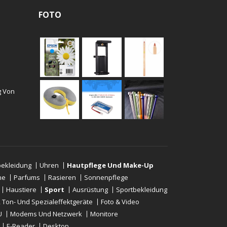
FOTO
g Von
ekleidung
Uhren
Hautpflege Und Make-Up
ne
Parfums
Rasieren
Sonnenpflege
Haustiere
Sport
Ausrüstung
Sportbekleidung
-, Ton- Und Spezialeffektgeräte
Foto & Video
U
Modems Und Netzwerk
Monitore
E-Reader
Desktop