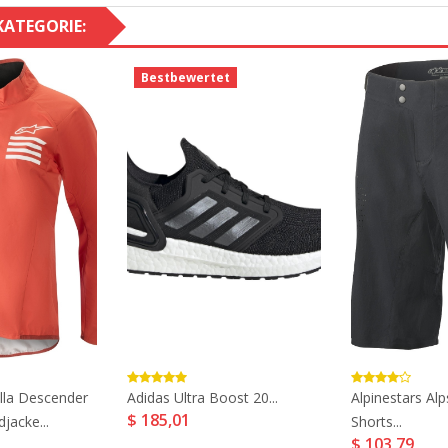
KATEGORIE:
Bestbewertet
ella Descender
Adidas Ultra Boost 20...
Alpinestars Alp
$ 185,01
jacke...
Shorts...
$ 103,79