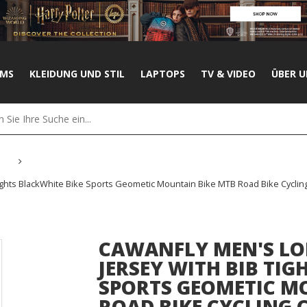
UMS
KLEIDUNG UND STIL
LAPTOPS
TV & VIDEO
ÜBER U
hts BlackWhite Bike Sports Geometic Mountain Bike MTB Road Bike Cycling Cl
CAWANFLY MEN'S LO
JERSEY WITH BIB TIG
SPORTS GEOMETIC M
ROAD BIKE CYCLING 