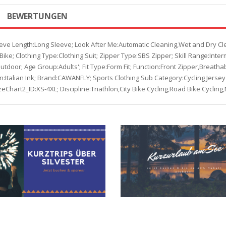
BEWERTUNGEN
leeve Length:Long Sleeve; Look After Me:Automatic Cleaning,Wet and Dry C
ike; Clothing Type:Clothing Suit; Zipper Type:SBS Zipper; Skill Range:Interme
door; Age Group:Adults'; Fit Type:Form Fit; Function:Front Zipper,Breathab
n:Italian Ink; Brand:CAWANFLY; Sports Clothing Sub Category:Cycling Jersey w
SizeChart2_ID:XS-4XL; Discipline:Triathlon,City Bike Cycling,Road Bike Cycli