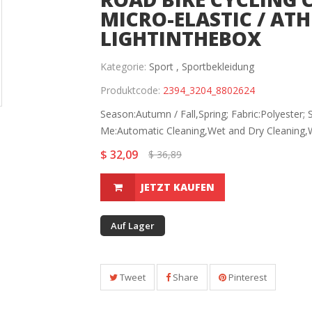
MICRO-ELASTIC / ATH
LIGHTINTHEBOX
Kategorie:
Sport ,
Sportbekleidung
Produktcode:
2394_3204_8802624
Season:Autumn / Fall,Spring; Fabric:Polyester;
Me:Automatic Cleaning,Wet and Dry Cleaning,W
$ 32,09
$ 36,89
JETZT KAUFEN
Auf Lager
Tweet
Share
Pinterest