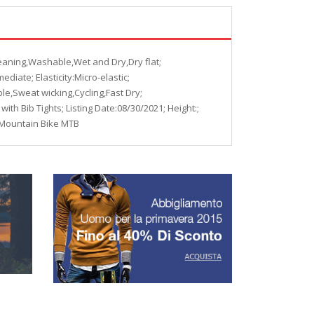
leaning,Washable,Wet and Dry,Dry flat;
diate; Elasticity:Micro-elastic;
le,Sweat wicking,Cycling,Fast Dry;
ith Bib Tights; Listing Date:08/30/2021; Height:;
ng,Mountain Bike MTB