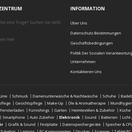
EZENTRUM
INFORMATION
Sie eine Frage? Suchen Sie nicht
Über Uns
Datenschutz-Bestimmungen
chen
Hier
Geschäftsbedingungen
Politik Der Sozialen Verantwortun
Unternehmen
Kontaktieren Uns
tüme
Schmuck
Damenunterwäsche & Nachtwäsche
Schuhe
Badeb
pflege
Gesichtspflege
Make-Up
Öle & Aromatherapie
Mundhygie
 Fensterläden
Furnishings
Garten
Heimtextilien & Zubehör
Küche
Smartphone
Auto Zubehör
Elektronik
Sound
Batterien
Licht
ör
Grafik & Sound
Festplatte
Datenspeichergeräte
Speicher & CP
-Zubehör
Laptops
PC-Komponenten
Drucker
Scanner
Tablet PC