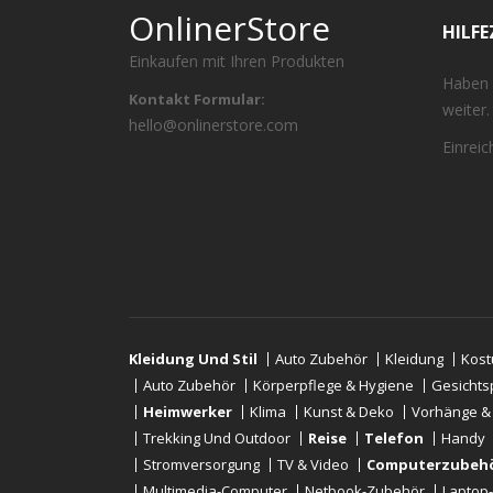
OnlinerStore
HILF
Einkaufen mit Ihren Produkten
Haben 
Kontakt Formular:
weiter.
hello@onlinerstore.com
Einrei
Kleidung Und Stil
Auto Zubehör
Kleidung
Kos
Auto Zubehör
Körperpflege & Hygiene
Gesichts
Heimwerker
Klima
Kunst & Deko
Vorhänge &
Trekking Und Outdoor
Reise
Telefon
Handy
Stromversorgung
TV & Video
Computerzubeh
Multimedia-Computer
Netbook-Zubehör
Laptop