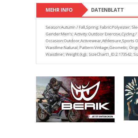
MEHR INFO
DATENBLATT
Season:Autumn / Fall,Spring; Fabric:Polyester; S
Gender:Men's; Activity:Outdoor Exercise,Cycling / B
Occasion:Outdoor,Activewear,Athleisure,Sports Out
Waistline:Natural; Pattern:Vintage,Geometic; Origi
Waistline:; Weight (kg):; SizeChart1_ID:2:173542; 