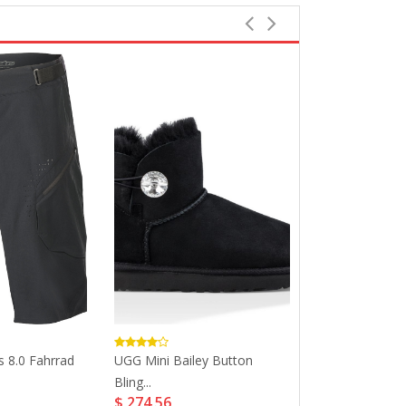
Bestbewerte
s 8.0 Fahrrad
UGG Mini Bailey Button
Dare 2b Boys & 
$ 45,08
Bling...
$ 274,56