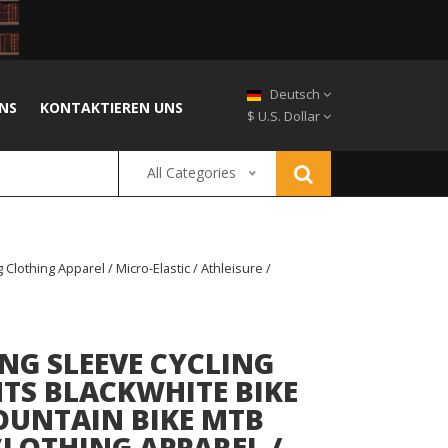
Deutsch
NS
KONTAKTIEREN UNS
$ U.S. Dollar
All Categories
othing Apparel / Micro-Elastic / Athleisure /
NG SLEEVE CYCLING
HTS BLACKWHITE BIKE
OUNTAIN BIKE MTB
CLOTHING APPAREL /