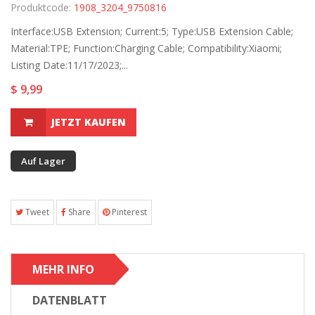
Produktcode:
1908_3204_9750816
Interface:USB Extension; Current:5; Type:USB Extension Cable;
Material:TPE; Function:Charging Cable; Compatibility:Xiaomi;
Listing Date:11/17/2023;...
$ 9,99
JETZT KAUFEN
Auf Lager
Tweet
Share
Pinterest
MEHR INFO
DATENBLATT