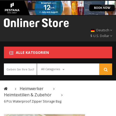
Deutsch
$ U.S. Dollar
ALLE KATEGORIEN
All Categories
Heimwerker
Heimtextilien & Zubehör
6 Pcs Waterproof Zipper Storage Bag