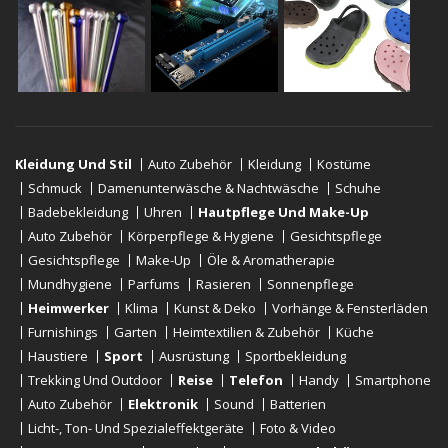
Kleidung Und Stil
Auto Zubehör
Kleidung
Kostüme
Schmuck
Damenunterwäsche & Nachtwäsche
Schuhe
Badebekleidung
Uhren
Hautpflege Und Make-Up
Auto Zubehör
Körperpflege & Hygiene
Gesichtspflege
Gesichtspflege
Make-Up
Öle & Aromatherapie
Mundhygiene
Parfums
Rasieren
Sonnenpflege
Heimwerker
Klima
Kunst & Deko
Vorhänge & Fensterläden
Furnishings
Garten
Heimtextilien & Zubehör
Küche
Haustiere
Sport
Ausrüstung
Sportbekleidung
Trekking Und Outdoor
Reise
Telefon
Handy
Smartphone
Auto Zubehör
Elektronik
Sound
Batterien
Licht-, Ton- Und Spezialeffektgeräte
Foto & Video