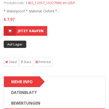
Produktcode:
1402_12357_19327980-en-GBP
* Waterproof * Material: Oxford *...
$ 7,97
JETZT KAUFEN
Auf Lager
Tweet
Share
Pinterest
MEHR INFO
DATENBLATT
BEWERTUNGEN