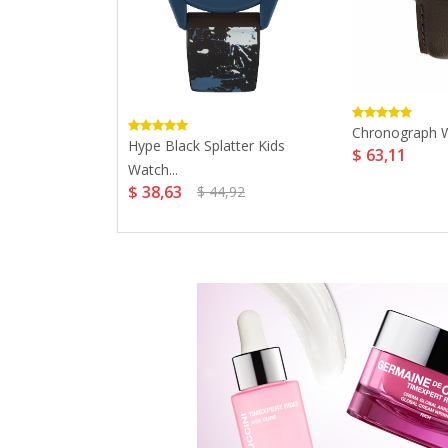
 Watch...
Chronograph W
Hype Black Splatter Kids
$ 63,11
Watch...
$ 38,63
$ 44,92