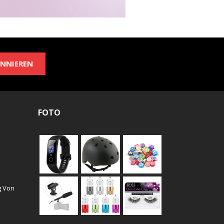
NNIEREN
FOTO
g Von