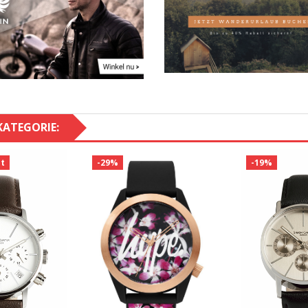
KATEGORIE:
t
-29%
-19%