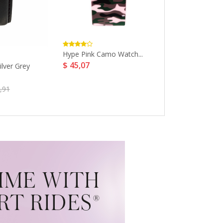
Hype Pink Camo Watch...
Curren Fashion
$ 45,07
$ 11,1
lver Grey
,91