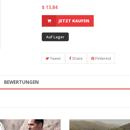
$ 13,84
JETZT KAUFEN
Auf Lager
Tweet
Share
Pinterest
BEWERTUNGEN