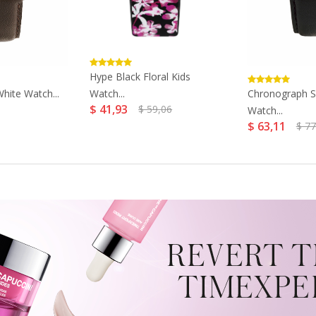
Hype Black Floral Kids
hite Watch...
Chronograph Si
Watch...
$ 41,93
$ 59,06
Watch...
$ 63,11
$ 77