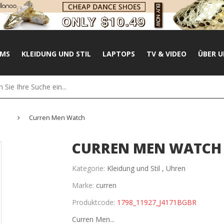
UMS
KLEIDUNG UND STIL
LAPTOPS
TV & VIDEO
ÜBER U
Curren Men Watch
CURREN MEN WATCH
Kategorie:
Kleidung und Stil ,
Uhren
Marke:
curren
Produktcode:
1798_11927_J4171BGBR
Curren Men...