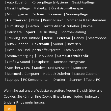
Auto Zubehör
Körperpflege & Hygiene
Gesichtspflege
Gesichtspflege
Make-Up
Öle & Aromatherapie
Mundhygiene
Parfums
Rasieren
Sonnenpflege
Heimwerker
Klima
Kunst & Deko
Vorhänge & Fensterläden
Furnishings
Garten
Heimtextilien & Zubehör
Küche
Haustiere
Sport
Ausrüstung
Sportbekleidung
Trekking Und Outdoor
Reise
Telefon
Handy
Smartphone
Auto Zubehör
Elektronik
Sound
Batterien
Licht-, Ton- Und Spezialeffektgeräte
Foto & Video
Stromversorgung
TV & Video
Computerzubehör
Grafik & Sound
Festplatte
Datenspeichergeräte
Speicher & CPU
Modems Und Netzwerk
Monitore
Multimedia-Computer
Netbook-Zubehör
Laptop-Zubehör
Laptops
PC-Komponenten
Drucker
Scanner
Tablet PC
E-Reader
Desktop
Wenn Sie auf unsere Website zugreifen, freuen Sie sich über alle
Cookies. Sie können Ihre Cookie-Einstellungen jedoch jederzeit
ändern.
Finde mehr heraus.
Urheberrechte © 2019 - 2026
Onlinerstore
. All Right Reserved
ok