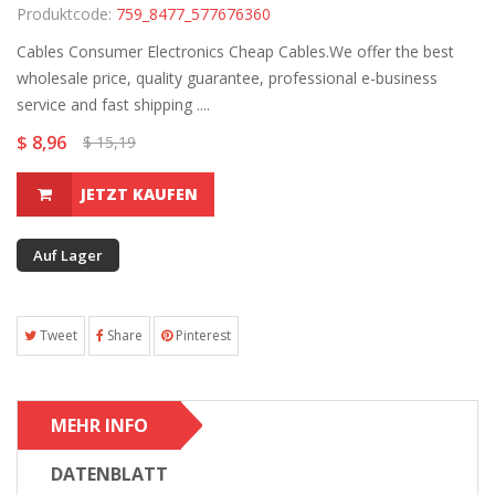
Produktcode:
759_8477_577676360
Cables Consumer Electronics Cheap Cables.We offer the best
wholesale price, quality guarantee, professional e-business
service and fast shipping ....
$ 8,96
$ 15,19
JETZT KAUFEN
Auf Lager
Tweet
Share
Pinterest
MEHR INFO
DATENBLATT