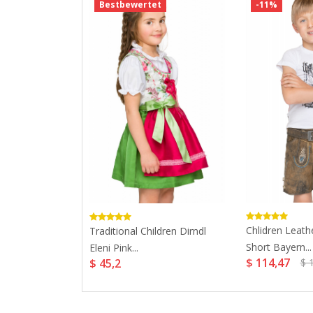
t
Bestbewertet
-11%
ldren Dirndl
Chlidren Leath
Traditional Children Dirndl
...
Short Bayern...
Eleni Pink...
$ 114,47
$ 45,2
$ 