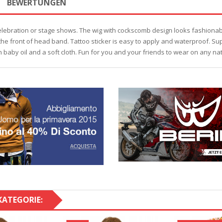
BEWERTUNGEN
 celebration or stage shows. The wig with cockscomb design looks fashiona
he front of head band. Tattoo sticker is easy to apply and waterproof. Super 
th baby oil and a soft cloth. Fun for you and your friends to wear on any na
KATEGORIE: