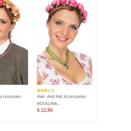
t
Bestbewerte
Accessories
Hair- And Hat Accessories
Traditional Chi
ROSALINA...
MADLENA Gray.
$ 22,86
$ 56,91