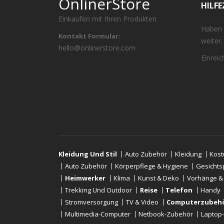
OnlinerStore
HILF
Einkaufen mit Ihren Produkten
Haben 
Kontakt Formular:
weiter.
hello@onlinerstore.com
Einrei
Kleidung Und Stil
Auto Zubehör
Kleidung
Kos
Auto Zubehör
Körperpflege & Hygiene
Gesichts
Heimwerker
Klima
Kunst & Deko
Vorhänge &
Trekking Und Outdoor
Reise
Telefon
Handy
Stromversorgung
TV & Video
Computerzubeh
Multimedia-Computer
Netbook-Zubehör
Laptop