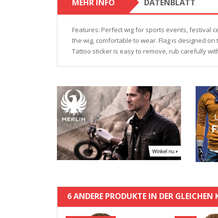
MEHR INFO
DATENBLATT
Features: Perfect wig for sports events, festival
the wig, comfortable to wear. Flag is designed on t
Tattoo sticker is easy to remove, rub carefully wi
6 ANDERE PRODUKTE IN DER GLEICHEN 