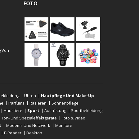
FOTO
g Von
ekleidung
Uhren
Hautpflege Und Make-Up
ne
Parfums
Rasieren
Sonnenpflege
Haustiere
Sport
Ausrüstung
Sportbekleidung
-, Ton- Und Spezialeffektgeräte
Foto & Video
U
Modems Und Netzwerk
Monitore
E-Reader
Desktop