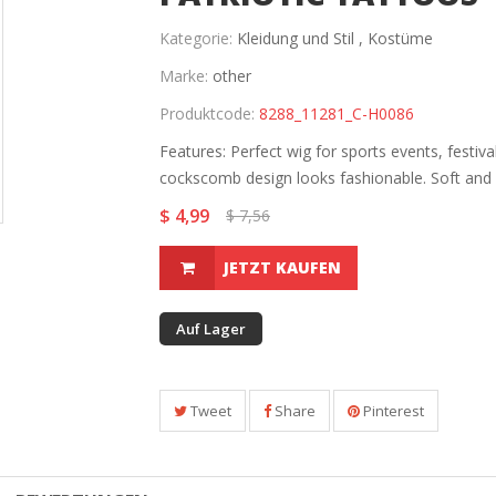
Kategorie:
Kleidung und Stil ,
Kostüme
Marke:
other
Produktcode:
8288_11281_C-H0086
Features: Perfect wig for sports events, festiv
cockscomb design looks fashionable. Soft and e
$ 4,99
$ 7,56
JETZT KAUFEN
Auf Lager
Tweet
Share
Pinterest