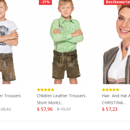
-21%
Bestbewerte
er Trousers
Chlidren Leather Trousers
Hair- And Hat 
Short Moritz...
CHRISTINA...
$ 57,96
$ 57,23
128,62
$ 73,37