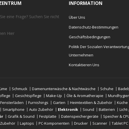
EZENTRUM
INFORMATION
Sie eine Frage? Suchen Sie nicht
Über Uns
Datenschutz-Bestimmungen
chen
Hier
Geschäftsbedingungen
Politik Der Sozialen Verantwortun
Unternehmen
Kontaktieren Uns
tüme
Schmuck
Damenunterwäsche & Nachtwäsche
Schuhe
Badeb
pflege
Gesichtspflege
Make-Up
Öle & Aromatherapie
Mundhygie
 Fensterläden
Furnishings
Garten
Heimtextilien & Zubehör
Küche
Smartphone
Auto Zubehör
Elektronik
Sound
Batterien
Licht
ör
Grafik & Sound
Festplatte
Datenspeichergeräte
Speicher & CP
-Zubehör
Laptops
PC-Komponenten
Drucker
Scanner
Tablet PC