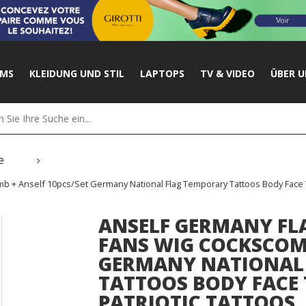
UMS
KLEIDUNG UND STIL
LAPTOPS
TV & VIDEO
ÜBER U
e
b + Anself 10pcs/set Germany National Flag Temporary Tattoos Body Face Ta
ANSELF GERMANY FL
FANS WIG COCKSCOMB
GERMANY NATIONAL
TATTOOS BODY FACE 
PATRIOTIC TATTOOS