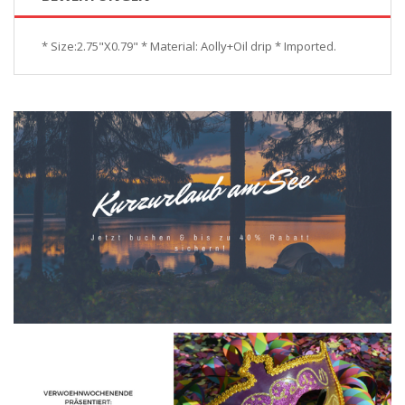
* Size:2.75"X0.79" * Material: Aolly+Oil drip * Imported.