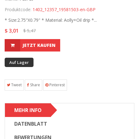
Produktcode:
1402_12357_19581503-en-GBP
* Size:2.75"X0.79" * Material: Aolly+Oil drip *...
$ 3,01
$ 5,47
JETZT KAUFEN
Auf Lager
Tweet
Share
Pinterest
MEHR INFO
DATENBLATT
BEWERTUNGEN