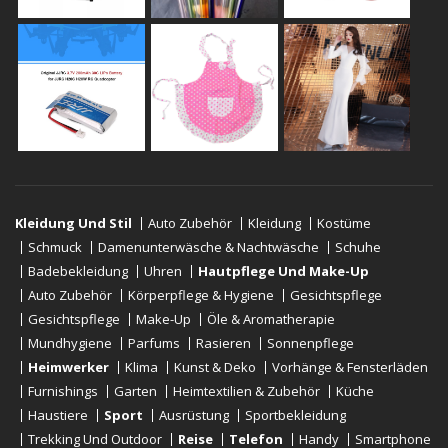
Kleidung Und Stil
Auto Zubehör
Kleidung
Kostüme
Schmuck
Damenunterwäsche & Nachtwäsche
Schuhe
Badebekleidung
Uhren
Hautpflege Und Make-Up
Auto Zubehör
Körperpflege & Hygiene
Gesichtspflege
Gesichtspflege
Make-Up
Öle & Aromatherapie
Mundhygiene
Parfums
Rasieren
Sonnenpflege
Heimwerker
Klima
Kunst & Deko
Vorhänge & Fensterläden
Furnishings
Garten
Heimtextilien & Zubehör
Küche
Haustiere
Sport
Ausrüstung
Sportbekleidung
Trekking Und Outdoor
Reise
Telefon
Handy
Smartphone