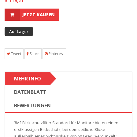
$ 118,21
JETZT KAUFEN
Auf Lager
Tweet
Share
Pinterest
MEHR INFO
DATENBLATT
BEWERTUNGEN
3M? Blickschutzfilter Standard für Monitore bieten einen
erstklassigen Blickschutz, bei dem seitliche Blicke
außerhalb eines Sichtwinkels von 60 Grad ?verdunkelt?