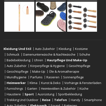
Kleidung Und Stil
Auto Zubehör
Kleidung
Kostüme
Schmuck
Damenunterwäsche & Nachtwäsche
Schuhe
Badebekleidung
Uhren
Hautpflege Und Make-Up
Auto Zubehör
Körperpflege & Hygiene
Gesichtspflege
Gesichtspflege
Make-Up
Öle & Aromatherapie
Mundhygiene
Parfums
Rasieren
Sonnenpflege
Heimwerker
Klima
Kunst & Deko
Vorhänge & Fensterläden
Furnishings
Garten
Heimtextilien & Zubehör
Küche
Haustiere
Sport
Ausrüstung
Sportbekleidung
Trekking Und Outdoor
Reise
Telefon
Handy
Smartphone
Auto Zubehör
Elektronik
Sound
Batterien