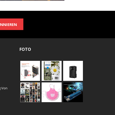
NNIEREN
FOTO
g Von