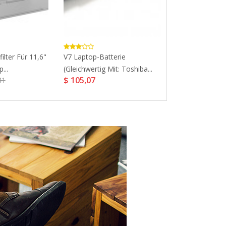
ilter Für 11,6"
V7 Laptop-Batterie
F8J054BTBLK U
...
(gleichwertig Mit: Toshiba...
Micro USB Car..
$ 105,07
$ 10,29
41