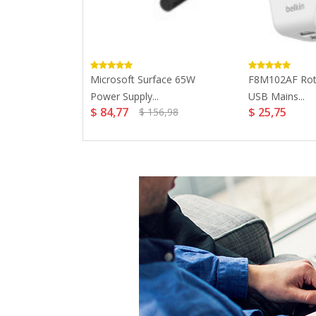
niversal
Microsoft Surface 65W
F8M102AF Rota
..
Power Supply...
USB Mains...
$ 84,77
$ 25,75
$ 156,98