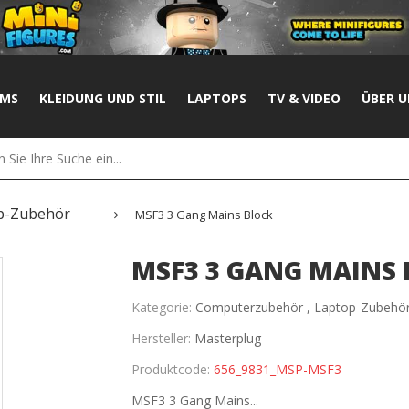
UMS
KLEIDUNG UND STIL
LAPTOPS
TV & VIDEO
ÜBER U
p-Zubehör
MSF3 3 Gang Mains Block
MSF3 3 GANG MAINS
Kategorie:
Computerzubehör ,
Laptop-Zubehö
Hersteller:
Masterplug
Produktcode:
656_9831_MSP-MSF3
MSF3 3 Gang Mains...