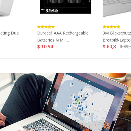
ting Dual
Duracell AAA Rechargeable
3M Blickschutzf
Batteries NiMH...
Breitbild-Laptop
$ 10,94
$ 60,8
$ 89,