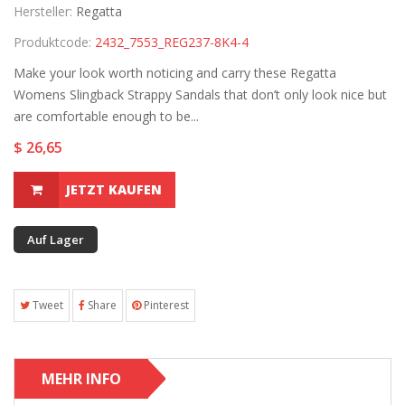
Hersteller:
Regatta
Produktcode:
2432_7553_REG237-8K4-4
Make your look worth noticing and carry these Regatta
Womens Slingback Strappy Sandals that don’t only look nice but
are comfortable enough to be...
$ 26,65
JETZT KAUFEN
Auf Lager
Tweet
Share
Pinterest
MEHR INFO