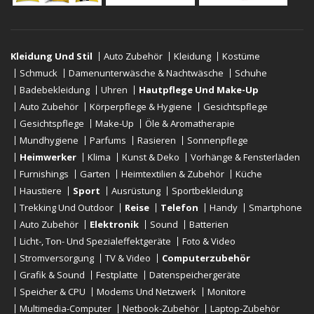
Kleidung Und Stil
Auto Zubehör
Kleidung
Kostüme
Schmuck
Damenunterwäsche & Nachtwäsche
Schuhe
Badebekleidung
Uhren
Hautpflege Und Make-Up
Auto Zubehör
Körperpflege & Hygiene
Gesichtspflege
Gesichtspflege
Make-Up
Öle & Aromatherapie
Mundhygiene
Parfums
Rasieren
Sonnenpflege
Heimwerker
Klima
Kunst & Deko
Vorhänge & Fensterläden
Furnishings
Garten
Heimtextilien & Zubehör
Küche
Haustiere
Sport
Ausrüstung
Sportbekleidung
Trekking Und Outdoor
Reise
Telefon
Handy
Smartphone
Auto Zubehör
Elektronik
Sound
Batterien
Licht-, Ton- Und Spezialeffektgeräte
Foto & Video
Stromversorgung
TV & Video
Computerzubehör
Grafik & Sound
Festplatte
Datenspeichergeräte
Speicher & CPU
Modems Und Netzwerk
Monitore
Multimedia-Computer
Netbook-Zubehör
Laptop-Zubehör