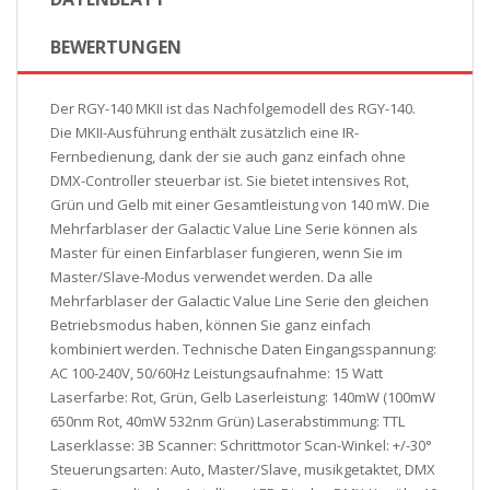
BEWERTUNGEN
Der RGY-140 MKII ist das Nachfolgemodell des RGY-140.
Die MKII-Ausführung enthält zusätzlich eine IR-
Fernbedienung, dank der sie auch ganz einfach ohne
DMX-Controller steuerbar ist. Sie bietet intensives Rot,
Grün und Gelb mit einer Gesamtleistung von 140 mW. Die
Mehrfarblaser der Galactic Value Line Serie können als
Master für einen Einfarblaser fungieren, wenn Sie im
Master/Slave-Modus verwendet werden. Da alle
Mehrfarblaser der Galactic Value Line Serie den gleichen
Betriebsmodus haben, können Sie ganz einfach
kombiniert werden. Technische Daten Eingangsspannung:
AC 100-240V, 50/60Hz Leistungsaufnahme: 15 Watt
Laserfarbe: Rot, Grün, Gelb Laserleistung: 140mW (100mW
650nm Rot, 40mW 532nm Grün) Laserabstimmung: TTL
Laserklasse: 3B Scanner: Schrittmotor Scan-Winkel: +/-30°
Steuerungsarten: Auto, Master/Slave, musikgetaktet, DMX