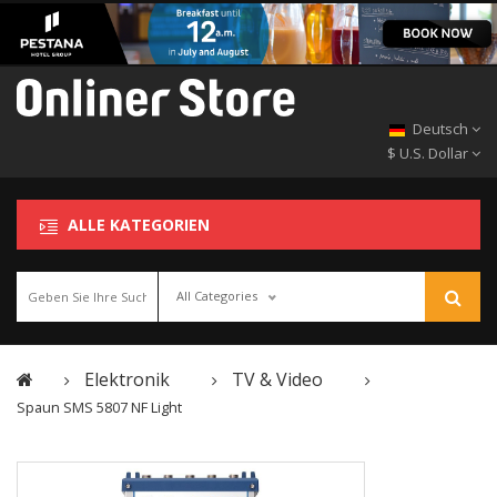
Deutsch
$ U.S. Dollar
ALLE KATEGORIEN
All Categories
Elektronik
TV & Video
Spaun SMS 5807 NF Light