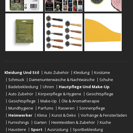
Kleidung Und Stil
Auto Zubehör
Kleidung
Kostüme
Schmuck
Damenunterwäsche & Nachtwäsche
Schuhe
Badebekleidung
Uhren
Hautpflege Und Make-Up
Auto Zubehör
Körperpflege & Hygiene
Gesichtspflege
Gesichtspflege
Make-Up
Öle & Aromatherapie
Mundhygiene
Parfums
Rasieren
Sonnenpflege
Heimwerker
Klima
Kunst & Deko
Vorhänge & Fensterläden
Furnishings
Garten
Heimtextilien & Zubehör
Küche
Haustiere
Sport
Ausrüstung
Sportbekleidung