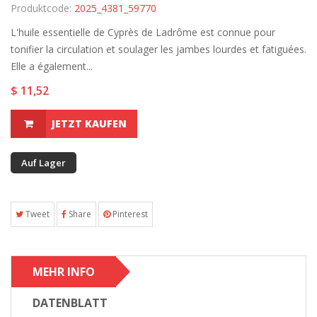
Produktcode:
2025_4381_59770
L'huile essentielle de Cyprès de Ladrôme est connue pour
tonifier la circulation et soulager les jambes lourdes et fatiguées.
Elle a également...
$ 11,52
JETZT KAUFEN
Auf Lager
Tweet
Share
Pinterest
MEHR INFO
DATENBLATT