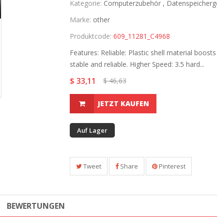
Kategorie:
Computerzubehör ,
Datenspeicherg
Marke:
other
Produktcode:
609_11281_C4968
Features: Reliable: Plastic shell material boos
stable and reliable. Higher Speed: 3.5 hard...
$ 33,11
$ 46,63
JETZT KAUFEN
Auf Lager
Tweet
Share
Pinterest
BEWERTUNGEN