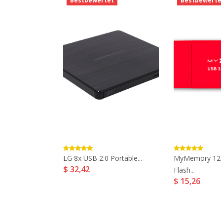
t
Bestbewertet
Bestbewerte
ltra USB 3.0...
LG 8x USB 2.0 Portable...
MyMemory 12
$ 32,42
Flash...
$ 15,26