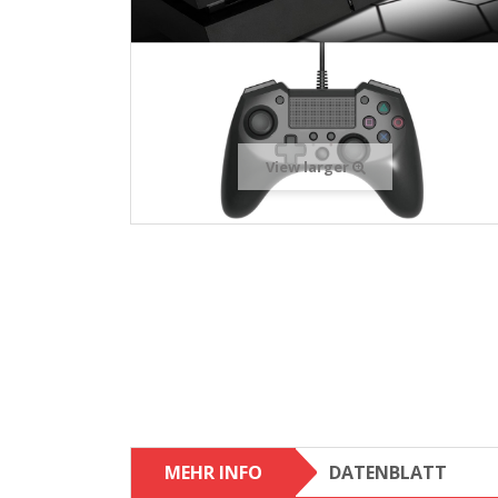
View larger
MEHR INFO
DATENBLATT