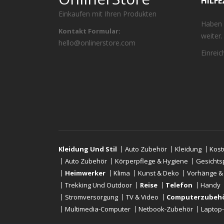
HILF
Einkaufen mit Ihren Produkten
Haben 
Kontakt Formular:
weiter.
hello@onlinerstore.com
Einrei
Kleidung Und Stil
Auto Zubehör
Kleidung
Kos
Auto Zubehör
Körperpflege & Hygiene
Gesichts
Heimwerker
Klima
Kunst & Deko
Vorhänge &
Trekking Und Outdoor
Reise
Telefon
Handy
Stromversorgung
TV & Video
Computerzubeh
Multimedia-Computer
Netbook-Zubehör
Laptop