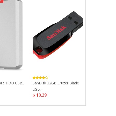
t
Bestbewerte
ile HDD USB...
SanDisk 32GB Cruzer Blade
SanDisk 32GB U
$ 23,17
USB...
$ 10,29