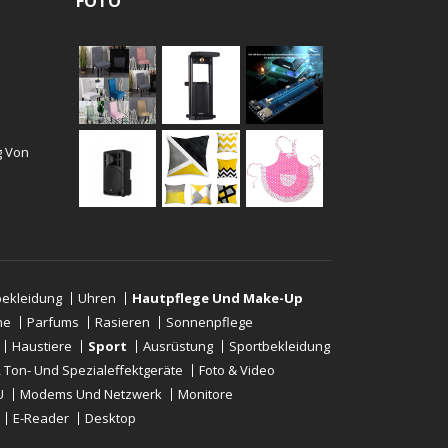
FOTO
g Von
ekleidung
Uhren
Hautpflege Und Make-Up
ne
Parfums
Rasieren
Sonnenpflege
Haustiere
Sport
Ausrüstung
Sportbekleidung
-, Ton- Und Spezialeffektgeräte
Foto & Video
U
Modems Und Netzwerk
Monitore
E-Reader
Desktop