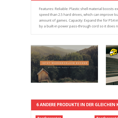
Features: Reliable: Plastic shell material boosts
speed than 2.5 hard drives, which can improve lo
amount of games. Capacity: Expand the for PS4 in
by a built-in power pass-through cord so it does n
6 ANDERE PRODUKTE IN DER GLEICHEN 