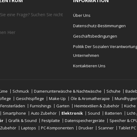
EZENTRUM
INFORMATION
Sie eine Frage? Suchen Sie nicht
Über Uns
Datenschutz-Bestimmungen
chen
Hier
Geschäftsbedingungen
Politik Der Sozialen Verantwortun
Unternehmen
Kontaktieren Uns
tüme
Schmuck
Damenunterwäsche & Nachtwäsche
Schuhe
Badeb
pflege
Gesichtspflege
Make-Up
Öle & Aromatherapie
Mundhygie
 Fensterläden
Furnishings
Garten
Heimtextilien & Zubehör
Küche
Smartphone
Auto Zubehör
Elektronik
Sound
Batterien
Licht
ör
Grafik & Sound
Festplatte
Datenspeichergeräte
Speicher & CP
-Zubehör
Laptops
PC-Komponenten
Drucker
Scanner
Tablet PC