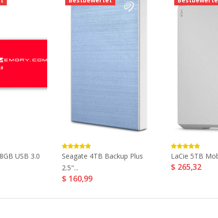
t
Bestbewertet
Bestbewerte
8GB USB 3.0
Seagate 4TB Backup Plus
LaCie 5TB Mob
$ 265,32
2.5"...
$ 160,99