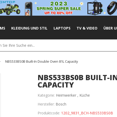
UMS
KLEIDUNG UND STIL
LAPTOPS
TV & VIDEO
ÜBER U
NBS533BS0B Built-In Double Oven 81L Capacity
NBS533BS0B BUILT-I
CAPACITY
Kategorie:
Heimwerker ,
Küche
Hersteller:
Bosch
Produktcode:
1202_9831_BCH-NBS533BS0B