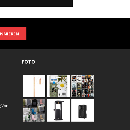
NNIEREN
FOTO
g Von