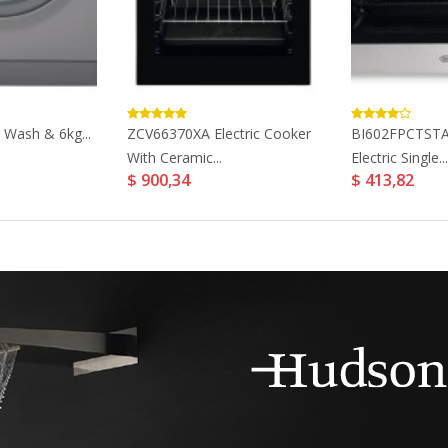
Wash & 6kg...
ZCV66370XA Electric Cooker
BI602FPCTSTA 
With Ceramic...
Electric Single...
$ 900,34
$ 413,82