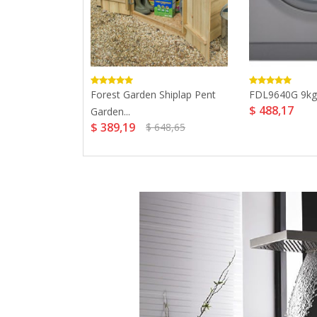
agged 700W
Forest Garden Shiplap Pent
FDL9640G 9kg 
$ 488,17
m...
Garden...
$ 389,19
09,49
$ 648,65