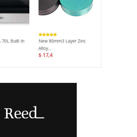
70L Built-In
New 80mm3 Layer Zinc
ZAN2100WB B
Alloy...
Cylinder Vacuum
$ 17,4
$ 84,31
$ 10