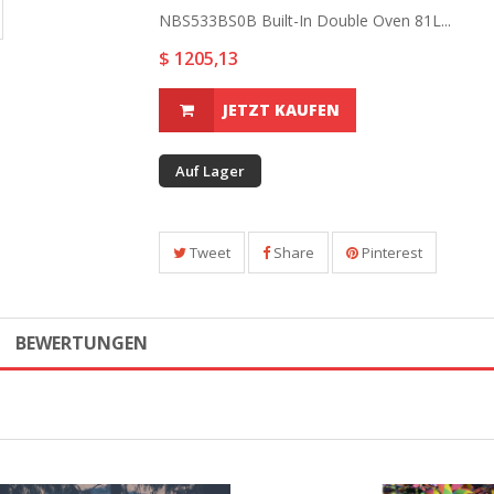
NBS533BS0B Built-In Double Oven 81L...
$ 1205,13
JETZT KAUFEN
Auf Lager
Tweet
Share
Pinterest
BEWERTUNGEN