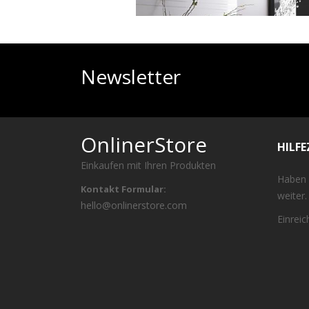
Newsletter
OnlinerStore
HILF
Einkaufen mit Ihren Produkten
Haben 
Kontakt Formular:
weiter.
hello@onlinerstore.com
Einrei