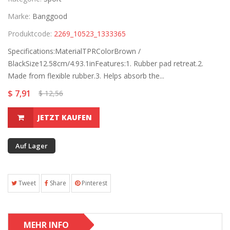
Marke:
Banggood
Produktcode:
2269_10523_1333365
Specifications:MaterialTPRColorBrown /
BlackSize12.58cm/4.93.1inFeatures:1. Rubber pad retreat.2.
Made from flexible rubber.3. Helps absorb the...
$ 7,91
$ 12,56
JETZT KAUFEN
Auf Lager
Tweet
Share
Pinterest
MEHR INFO