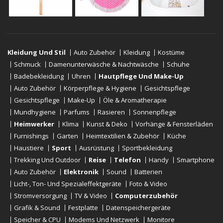
Kleidung Und Stil
Auto Zubehör
Kleidung
Kostüme
Schmuck
Damenunterwäsche & Nachtwäsche
Schuhe
Badebekleidung
Uhren
Hautpflege Und Make-Up
Auto Zubehör
Körperpflege & Hygiene
Gesichtspflege
Gesichtspflege
Make-Up
Öle & Aromatherapie
Mundhygiene
Parfums
Rasieren
Sonnenpflege
Heimwerker
Klima
Kunst & Deko
Vorhänge & Fensterläden
Furnishings
Garten
Heimtextilien & Zubehör
Küche
Haustiere
Sport
Ausrüstung
Sportbekleidung
Trekking Und Outdoor
Reise
Telefon
Handy
Smartphone
Auto Zubehör
Elektronik
Sound
Batterien
Licht-, Ton- Und Spezialeffektgeräte
Foto & Video
Stromversorgung
TV & Video
Computerzubehör
Grafik & Sound
Festplatte
Datenspeichergeräte
Speicher & CPU
Modems Und Netzwerk
Monitore