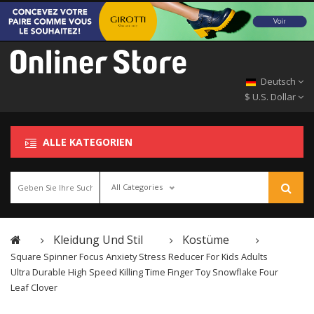
Deutsch
$ U.S. Dollar
ALLE KATEGORIEN
All Categories
Kleidung Und Stil
Kostüme
Square Spinner Focus Anxiety Stress Reducer For Kids Adults
Ultra Durable High Speed Killing Time Finger Toy Snowflake Four
Leaf Clover