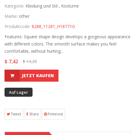
Kategorie:
Kleidung und Stil ,
Kostüme
Marke:
other
Produktcode:
8288_11281_H18771G
Features: Square shape design develops a gorgeous appearance
with different colors. The smooth surface makes you feel
comfortable, without hurting...
$ 7,42
$ 13,25
JETZT KAUFEN
Auf Lager
Tweet
Share
Pinterest