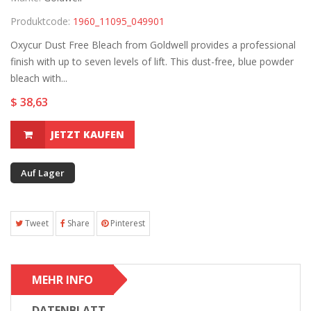
Produktcode:
1960_11095_049901
Oxycur Dust Free Bleach from Goldwell provides a professional
finish with up to seven levels of lift. This dust-free, blue powder
bleach with...
$ 38,63
JETZT KAUFEN
Auf Lager
Tweet
Share
Pinterest
MEHR INFO
DATENBLATT