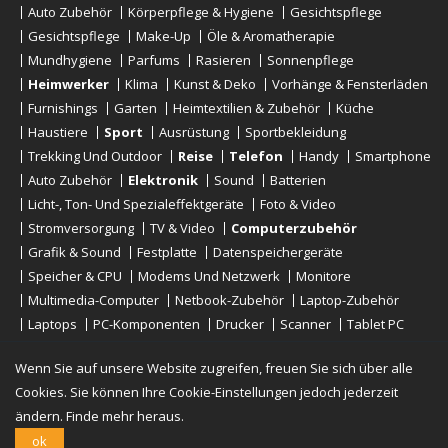
Auto Zubehör
Körperpflege & Hygiene
Gesichtspflege
Gesichtspflege
Make-Up
Öle & Aromatherapie
Mundhygiene
Parfums
Rasieren
Sonnenpflege
Heimwerker
Klima
Kunst & Deko
Vorhänge & Fensterläden
Furnishings
Garten
Heimtextilien & Zubehör
Küche
Haustiere
Sport
Ausrüstung
Sportbekleidung
Trekking Und Outdoor
Reise
Telefon
Handy
Smartphone
Auto Zubehör
Elektronik
Sound
Batterien
Licht-, Ton- Und Spezialeffektgeräte
Foto & Video
Stromversorgung
TV & Video
Computerzubehör
Grafik & Sound
Festplatte
Datenspeichergeräte
Speicher & CPU
Modems Und Netzwerk
Monitore
Multimedia-Computer
Netbook-Zubehör
Laptop-Zubehör
Laptops
PC-Komponenten
Drucker
Scanner
Tablet PC
E-Reader
Desktop
Wenn Sie auf unsere Website zugreifen, freuen Sie sich über alle
Cookies. Sie können Ihre Cookie-Einstellungen jedoch jederzeit
ändern.
Finde mehr heraus.
Urheberrechte © 2019 - 2026
Onlinerstore
. All Right Reserved
ok