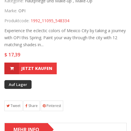
Kategorie:
Hautpflege und Make-up ,
Make-Up
Marke:
OPI
Produktcode:
1992_11095_548334
Experience the eclectic colors of Mexico City by taking a journey
with OPI this Spring. Paint your way through the city with 12
matching shades in...
$ 17,39
JETZT KAUFEN
Auf Lager
Tweet
Share
Pinterest
MEHR INFO