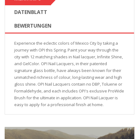
DATENBLATT
BEWERTUNGEN
Experience the eclectic colors of Mexico City by taking a
journey with OPI this Spring. Paint your way through the
city with 12 matching shades in Nail lacquer, Infinite Shine,
and GelColor. OPI Nail Lacquers, in their patented
signature glass bottle, have always been known for their
unmatched richness of colour, long-lasting wear and high
gloss shine. OPI Nail Lacquers contain no DBP, Toluene or
Formaldehyde, and each includes OPI's exclusive ProWide
Brush for the ultimate in application. OPI Nail Lacquer is
easy to apply for a professional finish at home.