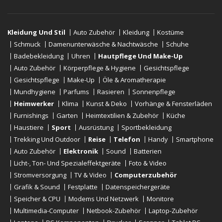
Kleidung Und Stil
Auto Zubehör
Kleidung
Kostüme
Schmuck
Damenunterwäsche & Nachtwäsche
Schuhe
Badebekleidung
Uhren
Hautpflege Und Make-Up
Auto Zubehör
Körperpflege & Hygiene
Gesichtspflege
Gesichtspflege
Make-Up
Öle & Aromatherapie
Mundhygiene
Parfums
Rasieren
Sonnenpflege
Heimwerker
Klima
Kunst & Deko
Vorhänge & Fensterläden
Furnishings
Garten
Heimtextilien & Zubehör
Küche
Haustiere
Sport
Ausrüstung
Sportbekleidung
Trekking Und Outdoor
Reise
Telefon
Handy
Smartphone
Auto Zubehör
Elektronik
Sound
Batterien
Licht-, Ton- Und Spezialeffektgeräte
Foto & Video
Stromversorgung
TV & Video
Computerzubehör
Grafik & Sound
Festplatte
Datenspeichergeräte
Speicher & CPU
Modems Und Netzwerk
Monitore
Multimedia-Computer
Netbook-Zubehör
Laptop-Zubehör