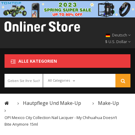
Deutsch
$ U.S. Dollar
ALLE KATEGORIEN
All Categories
Hautpflege Und Make-Up
Make-Up
OPI Mexico City Collection Nail Lacquer - My Chihuahua Doesn’t
Bite Anymore 15ml