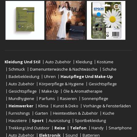
Kleidung Und Stil
Auto Zubehör
Kleidung
Kostüme
Schmuck
Damenunterwäsche & Nachtwäsche
Schuhe
Badebekleidung
Uhren
Hautpflege Und Make-Up
Auto Zubehör
Körperpflege & Hygiene
Gesichtspflege
Gesichtspflege
Make-Up
Öle & Aromatherapie
Mundhygiene
Parfums
Rasieren
Sonnenpflege
Heimwerker
Klima
Kunst & Deko
Vorhänge & Fensterläden
Furnishings
Garten
Heimtextilien & Zubehör
Küche
Haustiere
Sport
Ausrüstung
Sportbekleidung
Trekking Und Outdoor
Reise
Telefon
Handy
Smartphone
Auto Zubehör
Elektronik
Sound
Batterien