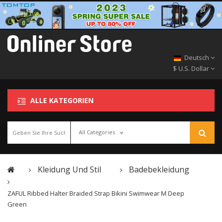
Deutsch
$ U.S. Dollar
ALLE KATEGORIEN
All Categories
Kleidung Und Stil
Badebekleidung
ZAFUL Ribbed Halter Braided Strap Bikini Swimwear M Deep
Green