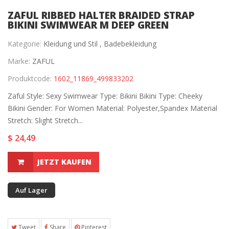
ZAFUL RIBBED HALTER BRAIDED STRAP
BIKINI SWIMWEAR M DEEP GREEN
Kategorie:
Kleidung und Stil ,
Badebekleidung
Marke:
ZAFUL
Produktcode:
1602_11869_499833202
Zaful Style: Sexy Swimwear Type: Bikini Bikini Type: Cheeky
Bikini Gender: For Women Material: Polyester,Spandex Material
Stretch: Slight Stretch...
$ 24,49
JETZT KAUFEN
Auf Lager
Tweet
Share
Pinterest