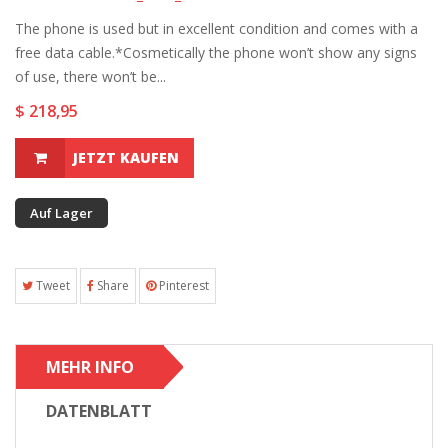
The phone is used but in excellent condition and comes with a
free data cable.*Cosmetically the phone won’t show any signs
of use, there won’t be...
$ 218,95
JETZT KAUFEN
Auf Lager
Tweet
Share
Pinterest
MEHR INFO
DATENBLATT