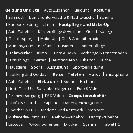
Kleidung Und Stil
Auto Zubehör
Kleidung
Kostüme
Schmuck
Damenunterwäsche & Nachtwäsche
Schuhe
Badebekleidung
Uhren
Hautpflege Und Make-Up
Auto Zubehör
Körperpflege & Hygiene
Gesichtspflege
Gesichtspflege
Make-Up
Öle & Aromatherapie
Mundhygiene
Parfums
Rasieren
Sonnenpflege
Heimwerker
Klima
Kunst & Deko
Vorhänge & Fensterläden
Furnishings
Garten
Heimtextilien & Zubehör
Küche
Haustiere
Sport
Ausrüstung
Sportbekleidung
Trekking Und Outdoor
Reise
Telefon
Handy
Smartphone
Auto Zubehör
Elektronik
Sound
Batterien
Licht-, Ton- Und Spezialeffektgeräte
Foto & Video
Stromversorgung
TV & Video
Computerzubehör
Grafik & Sound
Festplatte
Datenspeichergeräte
Speicher & CPU
Modems Und Netzwerk
Monitore
Multimedia-Computer
Netbook-Zubehör
Laptop-Zubehör
Laptops
PC-Komponenten
Drucker
Scanner
Tablet PC
E-Reader
Desktop