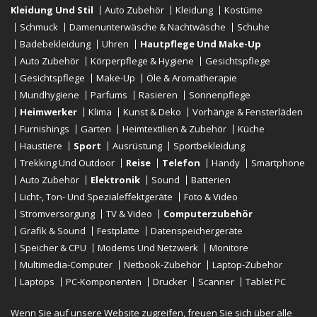
Kleidung Und Stil
Auto Zubehör
Kleidung
Kostüme
Schmuck
Damenunterwäsche & Nachtwäsche
Schuhe
Badebekleidung
Uhren
Hautpflege Und Make-Up
Auto Zubehör
Körperpflege & Hygiene
Gesichtspflege
Gesichtspflege
Make-Up
Öle & Aromatherapie
Mundhygiene
Parfums
Rasieren
Sonnenpflege
Heimwerker
Klima
Kunst & Deko
Vorhänge & Fensterläden
Furnishings
Garten
Heimtextilien & Zubehör
Küche
Haustiere
Sport
Ausrüstung
Sportbekleidung
Trekking Und Outdoor
Reise
Telefon
Handy
Smartphone
Auto Zubehör
Elektronik
Sound
Batterien
Licht-, Ton- Und Spezialeffektgeräte
Foto & Video
Stromversorgung
TV & Video
Computerzubehör
Grafik & Sound
Festplatte
Datenspeichergeräte
Speicher & CPU
Modems Und Netzwerk
Monitore
Multimedia-Computer
Netbook-Zubehör
Laptop-Zubehör
Laptops
PC-Komponenten
Drucker
Scanner
Tablet PC
E-Reader
Desktop
Wenn Sie auf unsere Website zugreifen, freuen Sie sich über alle