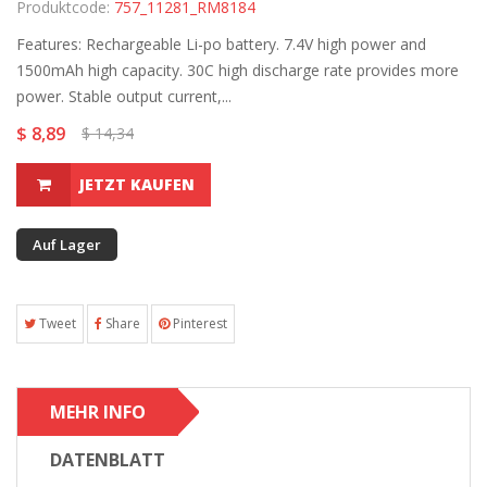
Produktcode:
757_11281_RM8184
Features: Rechargeable Li-po battery. 7.4V high power and
1500mAh high capacity. 30C high discharge rate provides more
power. Stable output current,...
$ 8,89
$ 14,34
JETZT KAUFEN
Auf Lager
Tweet
Share
Pinterest
MEHR INFO
DATENBLATT