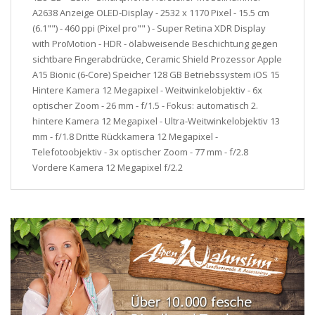
A2638 Anzeige OLED-Display - 2532 x 1170 Pixel - 15.5 cm
(6.1"") - 460 ppi (Pixel pro"" ) - Super Retina XDR Display
with ProMotion - HDR - ölabweisende Beschichtung gegen
sichtbare Fingerabdrücke, Ceramic Shield Prozessor Apple
A15 Bionic (6-Core) Speicher 128 GB Betriebssystem iOS 15
Hintere Kamera 12 Megapixel - Weitwinkelobjektiv - 6x
optischer Zoom - 26 mm - f/1.5 - Fokus: automatisch 2.
hintere Kamera 12 Megapixel - Ultra-Weitwinkelobjektiv 13
mm - f/1.8 Dritte Rückkamera 12 Megapixel -
Telefotoobjektiv - 3x optischer Zoom - 77 mm - f/2.8
Vordere Kamera 12 Megapixel f/2.2