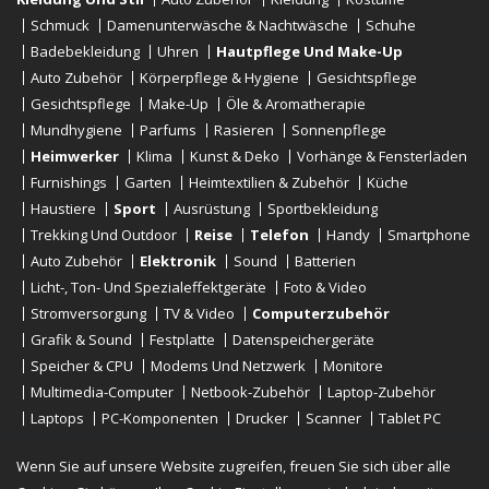
Schmuck
Damenunterwäsche & Nachtwäsche
Schuhe
Badebekleidung
Uhren
Hautpflege Und Make-Up
Auto Zubehör
Körperpflege & Hygiene
Gesichtspflege
Gesichtspflege
Make-Up
Öle & Aromatherapie
Mundhygiene
Parfums
Rasieren
Sonnenpflege
Heimwerker
Klima
Kunst & Deko
Vorhänge & Fensterläden
Furnishings
Garten
Heimtextilien & Zubehör
Küche
Haustiere
Sport
Ausrüstung
Sportbekleidung
Trekking Und Outdoor
Reise
Telefon
Handy
Smartphone
Auto Zubehör
Elektronik
Sound
Batterien
Licht-, Ton- Und Spezialeffektgeräte
Foto & Video
Stromversorgung
TV & Video
Computerzubehör
Grafik & Sound
Festplatte
Datenspeichergeräte
Speicher & CPU
Modems Und Netzwerk
Monitore
Multimedia-Computer
Netbook-Zubehör
Laptop-Zubehör
Laptops
PC-Komponenten
Drucker
Scanner
Tablet PC
E-Reader
Desktop
Wenn Sie auf unsere Website zugreifen, freuen Sie sich über alle