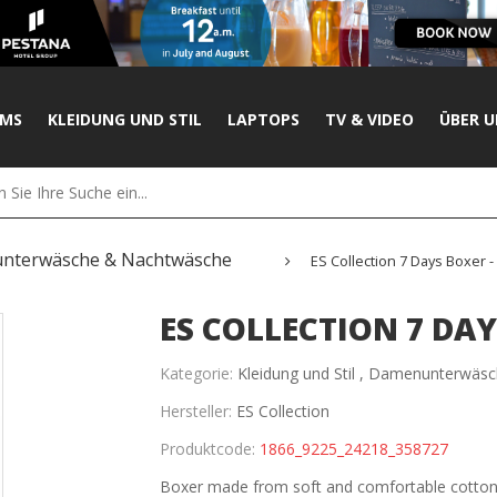
UMS
KLEIDUNG UND STIL
LAPTOPS
TV & VIDEO
ÜBER U
nterwäsche & Nachtwäsche
ES Collection 7 Days Boxer -
ES COLLECTION 7 DAY
Kategorie:
Kleidung und Stil ,
Damenunterwäsc
Hersteller:
ES Collection
Produktcode:
1866_9225_24218_358727
Boxer made from soft and comfortable cotton i