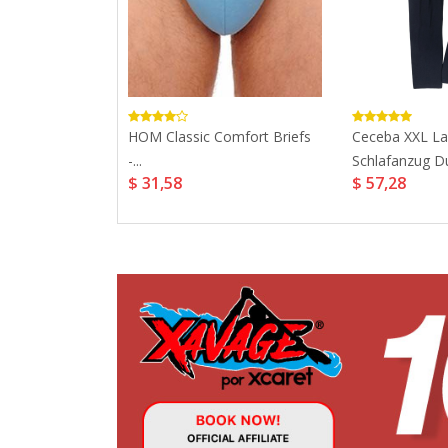
 Sleeveless
HOM Classic Comfort Briefs
Ceceba XXL La
mas...
-...
Schlafanzug Du
$ 31,58
$ 57,28
4,95