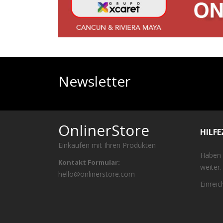
Newsletter
OnlinerStore
HILF
Einkaufen mit Ihren Produkten
Haben 
Kontakt Formular:
weiter.
hello@onlinerstore.com
Einrei