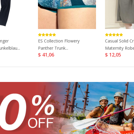
nger
ES Collection Flowery
Casual Solid C
nkelblau...
Panther Trunk...
Maternity Robe.
$ 41,06
$ 12,05