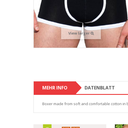
View larger
MEHR INFO
DATENBLATT
Boxer made from soft and comfortable cotton in br