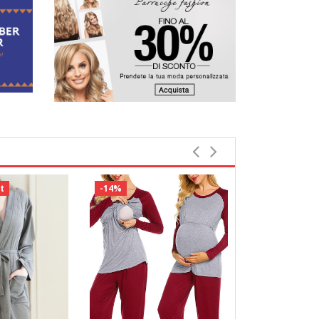
t
-14%
-16%