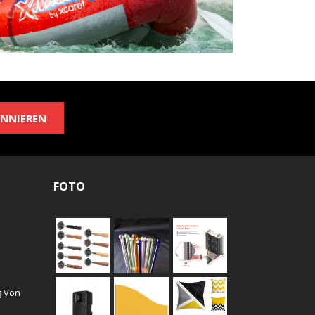
NNIEREN
FOTO
g Von