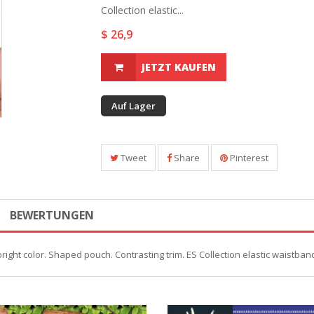
Collection elastic...
$ 26,9
JETZT KAUFEN
Auf Lager
Tweet
Share
Pinterest
BEWERTUNGEN
ight color. Shaped pouch. Contrasting trim. ES Collection elastic waistban