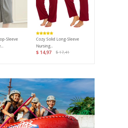
rop-Sleeve
Cozy Solid Long-Sleeve
Casual Striped 
..
Nursing...
Maternity Paja
$ 14,97
$ 20,96
$ 17,41
$ 24