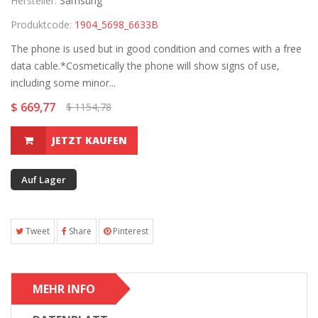
Hersteller:
Samsung
Produktcode:
1904_5698_6633B
The phone is used but in good condition and comes with a free
data cable.*Cosmetically the phone will show signs of use,
including some minor...
$ 669,77
$ 1154,78
JETZT KAUFEN
Auf Lager
Tweet
Share
Pinterest
MEHR INFO