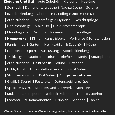
Kleidung Und Stil
Auto Zubehör
Kleidung
Kostüme
Schmuck
Damenunterwäsche & Nachtwäsche
Schuhe
Badebekleidung
Uhren
Hautpflege Und Make-Up
Auto Zubehör
Körperpflege & Hygiene
Gesichtspflege
Gesichtspflege
Make-Up
Öle & Aromatherapie
Mundhygiene
Parfums
Rasieren
Sonnenpflege
Heimwerker
Klima
Kunst & Deko
Vorhänge & Fensterläden
Furnishings
Garten
Heimtextilien & Zubehör
Küche
Haustiere
Sport
Ausrüstung
Sportbekleidung
Trekking Und Outdoor
Reise
Telefon
Handy
Smartphone
Auto Zubehör
Elektronik
Sound
Batterien
Licht-, Ton- Und Spezialeffektgeräte
Foto & Video
Stromversorgung
TV & Video
Computerzubehör
Grafik & Sound
Festplatte
Datenspeichergeräte
Speicher & CPU
Modems Und Netzwerk
Monitore
Multimedia-Computer
Netbook-Zubehör
Laptop-Zubehör
Laptops
PC-Komponenten
Drucker
Scanner
Tablet PC
E-Reader
Desktop
Wenn Sie auf unsere Website zugreifen, freuen Sie sich über alle