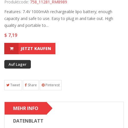
Produktcode:
758_11281_RM8989
Features: 7.4V 1000mAh rechargeable lipo battery; enough
capacity and safe to use. Easy to plug in and take out. High
quality and portable to...
$ 7,19
JETZT KAUFEN
Auf Lager
Tweet
Share
Pinterest
MEHR INFO
DATENBLATT