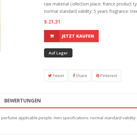
raw material collection place: france product t
normal standard validity: 5 years fragrance: tree
$ 21,31
JETZT KAUFEN
Auf Lager
Tweet
Share
Pinterest
BEWERTUNGEN
: perfume applicable people: men specifications: normal standard validity: 