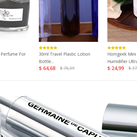
 Perfume For
30ml Travel Plastic Lotion
Homgeek Mini
Bottle...
Humidifier Ultra
$ 64,68
$ 24,99
$ 76,09
$ 37