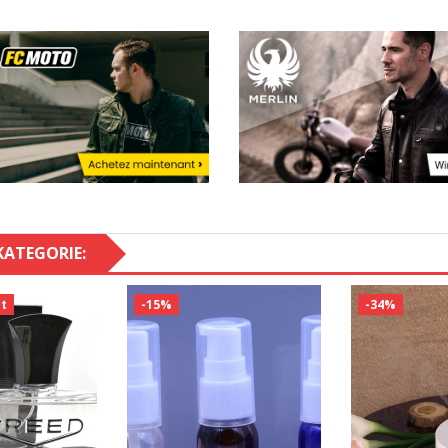
KATEGORIE:
t
-15%
-34%