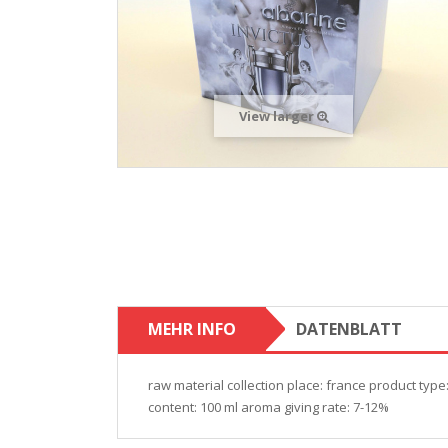
View larger
MEHR INFO
DATENBLATT
raw material collection place: france product type
content: 100 ml aroma giving rate: 7-12%