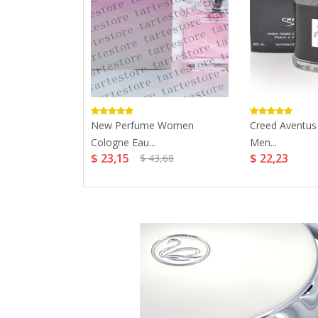
ed Aventus
New Perfume Women
Creed Aventus
Cologne Eau...
Men...
$ 23,15
$ 22,23
$ 43,68