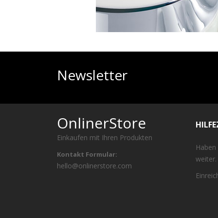
Newsletter
OnlinerStore
HILF
Einkaufen mit Ihren Produkten
Haben 
Kontakt Formular:
weiter.
hello@onlinerstore.com
Einrei