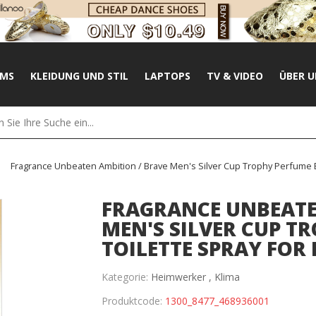
UMS
KLEIDUNG UND STIL
LAPTOPS
TV & VIDEO
ÜBER U
Fragrance Unbeaten Ambition / Brave Men's Silver Cup Trophy Perfume 
FRAGRANCE UNBEATE
MEN'S SILVER CUP T
TOILETTE SPRAY FOR
Kategorie:
Heimwerker ,
Klima
Produktcode:
1300_8477_468936001