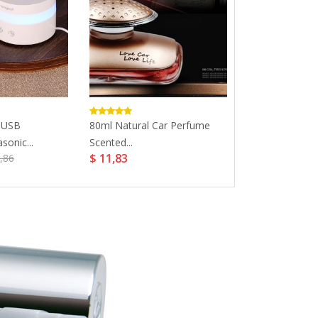
 USB
80ml Natural Car Perfume
2019 New Cree
sonic...
Scented...
Perfume...
$ 11,83
$ 26,96
,86