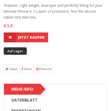
Features: Light weight, dual layer and perfectly fitting for your
beloved iPhone 6. 2 Layers of protection, first the silicone
rubber first then the...
$ 5,9
JETZT KAUFEN
Auf Lager
Tweet
Share
Pinterest
MEHR INFO
DATENBLATT
BEWERTUNGEN