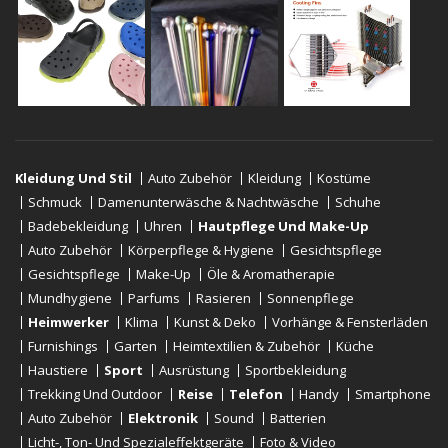
Kleidung Und Stil
Auto Zubehör
Kleidung
Kostüme
Schmuck
Damenunterwäsche & Nachtwäsche
Schuhe
Badebekleidung
Uhren
Hautpflege Und Make-Up
Auto Zubehör
Körperpflege & Hygiene
Gesichtspflege
Gesichtspflege
Make-Up
Öle & Aromatherapie
Mundhygiene
Parfums
Rasieren
Sonnenpflege
Heimwerker
Klima
Kunst & Deko
Vorhänge & Fensterläden
Furnishings
Garten
Heimtextilien & Zubehör
Küche
Haustiere
Sport
Ausrüstung
Sportbekleidung
Trekking Und Outdoor
Reise
Telefon
Handy
Smartphone
Auto Zubehör
Elektronik
Sound
Batterien
Licht-, Ton- Und Spezialeffektgeräte
Foto & Video