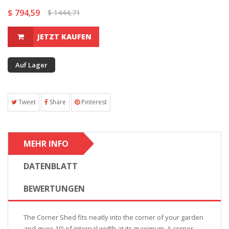
$ 794,59
$ 1444,71
JETZT KAUFEN
Auf Lager
Tweet
Share
Pinterest
MEHR INFO
DATENBLATT
BEWERTUNGEN
The Corner Shed fits neatly into the corner of your garden
and gives 10' of internal width at its maximum. A corner