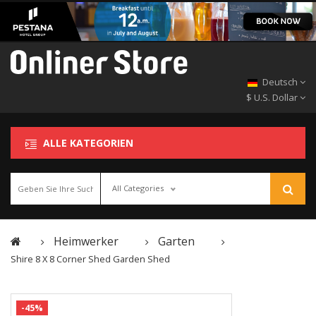
Deutsch
$ U.S. Dollar
ALLE KATEGORIEN
All Categories
Heimwerker
Garten
Shire 8 X 8 Corner Shed Garden Shed
-45%