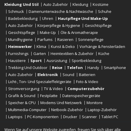
Kleidung Und Stil
Auto Zubehör
Kleidung
Kostüme
Schmuck
Damenunterwäsche & Nachtwäsche
Schuhe
Badebekleidung
Uhren
Hautpflege Und Make-Up
Auto Zubehör
Körperpflege & Hygiene
Gesichtspflege
Gesichtspflege
Make-Up
Öle & Aromatherapie
Mundhygiene
Parfums
Rasieren
Sonnenpflege
Heimwerker
Klima
Kunst & Deko
Vorhänge & Fensterläden
Furnishings
Garten
Heimtextilien & Zubehör
Küche
Haustiere
Sport
Ausrüstung
Sportbekleidung
Trekking Und Outdoor
Reise
Telefon
Handy
Smartphone
Auto Zubehör
Elektronik
Sound
Batterien
Licht-, Ton- Und Spezialeffektgeräte
Foto & Video
Stromversorgung
TV & Video
Computerzubehör
Grafik & Sound
Festplatte
Datenspeichergeräte
Speicher & CPU
Modems Und Netzwerk
Monitore
Multimedia-Computer
Netbook-Zubehör
Laptop-Zubehör
Laptops
PC-Komponenten
Drucker
Scanner
Tablet PC
E-Reader
Desktop
Wenn Sie auf unsere Website zugreifen, freuen Sie sich über alle