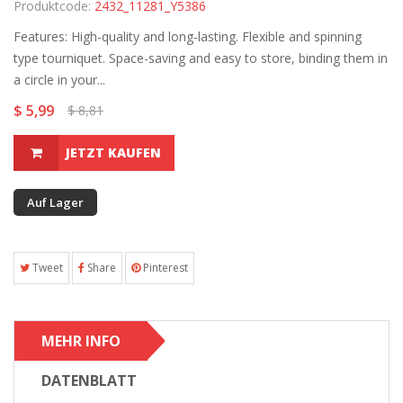
Produktcode:
2432_11281_Y5386
Features: High-quality and long-lasting. Flexible and spinning
type tourniquet. Space-saving and easy to store, binding them in
a circle in your...
$ 5,99
$ 8,81
JETZT KAUFEN
Auf Lager
Tweet
Share
Pinterest
MEHR INFO
DATENBLATT