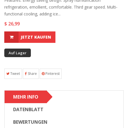
Features: Energy saving design. Spray humidification
refrigeration, emollient, comfortable. Third gear speed. Multi-
functional cooling, adding ice...
$ 26,99
JETZT KAUFEN
Auf Lager
Tweet
Share
Pinterest
MEHR INFO
DATENBLATT
BEWERTUNGEN