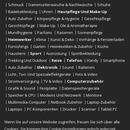
Schmuck
Damenunterwäsche & Nachtwäsche
Schuhe
Badebekleidung
Uhren
Hautpflege Und Make-Up
Auto Zubehör
Körperpflege & Hygiene
Gesichtspflege
Gesichtspflege
Make-Up
Öle & Aromatherapie
Mundhygiene
Parfums
Rasieren
Sonnenpflege
Heimwerker
Klima
Kunst & Deko
Vorhänge & Fensterläden
Furnishings
Garten
Heimtextilien & Zubehör
Küche
Haustiere
Sport
Ausrüstung
Sportbekleidung
Trekking Und Outdoor
Reise
Telefon
Handy
Smartphone
Auto Zubehör
Elektronik
Sound
Batterien
Licht-, Ton- Und Spezialeffektgeräte
Foto & Video
Stromversorgung
TV & Video
Computerzubehör
Grafik & Sound
Festplatte
Datenspeichergeräte
Speicher & CPU
Modems Und Netzwerk
Monitore
Multimedia-Computer
Netbook-Zubehör
Laptop-Zubehör
Laptops
PC-Komponenten
Drucker
Scanner
Tablet PC
E-Reader
Desktop
Wenn Sie auf unsere Website zugreifen, freuen Sie sich über alle
Cookies. Sie können Ihre Cookie-Einstellungen jedoch jederzeit