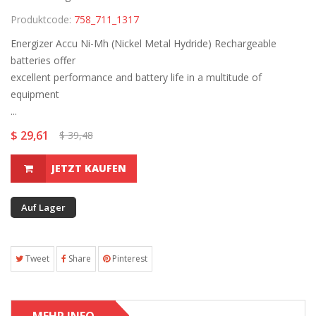
Produktcode:
758_711_1317
Energizer Accu Ni-Mh (Nickel Metal Hydride) Rechargeable
batteries offer
excellent performance and battery life in a multitude of
equipment
...
$ 29,61
$ 39,48
JETZT KAUFEN
Auf Lager
Tweet
Share
Pinterest
MEHR INFO