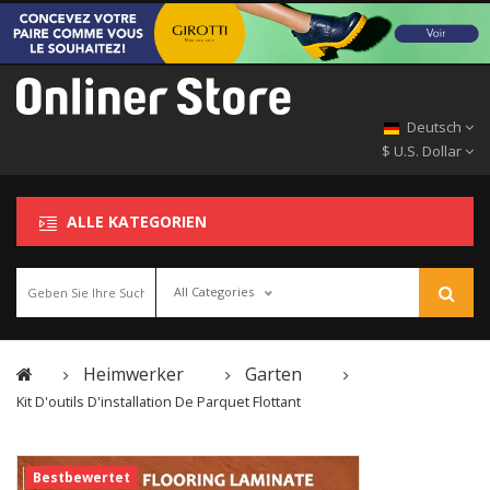
Deutsch
$ U.S. Dollar
ALLE KATEGORIEN
All Categories
Heimwerker
Garten
Kit D'outils D'installation De Parquet Flottant
Bestbewertet