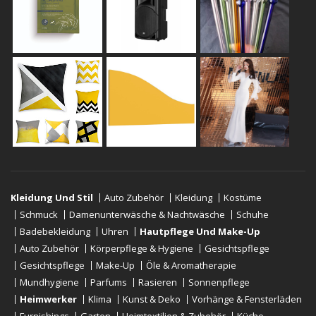
Kleidung Und Stil
Auto Zubehör
Kleidung
Kostüme
Schmuck
Damenunterwäsche & Nachtwäsche
Schuhe
Badebekleidung
Uhren
Hautpflege Und Make-Up
Auto Zubehör
Körperpflege & Hygiene
Gesichtspflege
Gesichtspflege
Make-Up
Öle & Aromatherapie
Mundhygiene
Parfums
Rasieren
Sonnenpflege
Heimwerker
Klima
Kunst & Deko
Vorhänge & Fensterläden
Furnishings
Garten
Heimtextilien & Zubehör
Küche