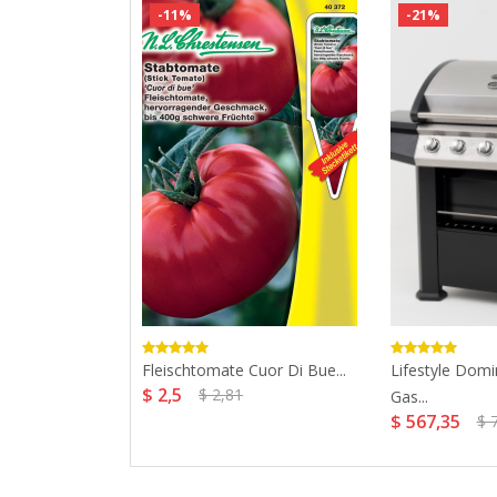
-11%
-21%
tra - 225ml...
Fleischtomate Cuor Di Bue...
Lifestyle Domi
$ 2,5
$ 2,81
Gas...
$ 567,35
$ 