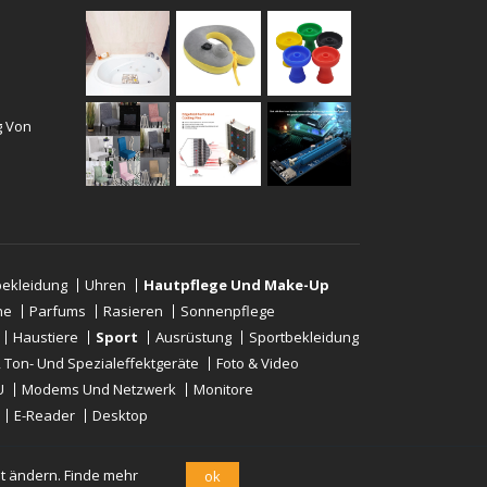
g Von
ekleidung
Uhren
Hautpflege Und Make-Up
ne
Parfums
Rasieren
Sonnenpflege
Haustiere
Sport
Ausrüstung
Sportbekleidung
-, Ton- Und Spezialeffektgeräte
Foto & Video
U
Modems Und Netzwerk
Monitore
E-Reader
Desktop
it ändern.
Finde mehr
ok