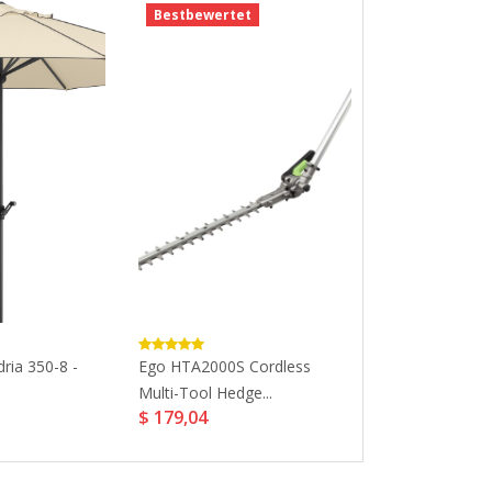
Bestbewertet
ria 350-8 -
Ego HTA2000S Cordless
Fungus Clear Ul
$ 10,29
Multi-Tool Hedge...
$ 179,04