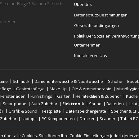
Sie eine Frage? Suchen Sie nicht
Über Uns
Datenschutz-Bestimmungen
chen
Hier
Geschäftsbedingungen
Politik Der Sozialen Verantwortun
Unternehmen
Kontaktieren Uns
tüme
Schmuck
Damenunterwäsche & Nachtwäsche
Schuhe
Badeb
pflege
Gesichtspflege
Make-Up
Öle & Aromatherapie
Mundhygie
 Fensterläden
Furnishings
Garten
Heimtextilien & Zubehör
Küche
Smartphone
Auto Zubehör
Elektronik
Sound
Batterien
Licht
ör
Grafik & Sound
Festplatte
Datenspeichergeräte
Speicher & CP
-Zubehör
Laptops
PC-Komponenten
Drucker
Scanner
Tablet PC
h über alle Cookies. Sie können Ihre Cookie-Einstellungen jedoch jederze