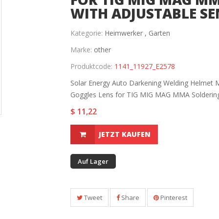
WITH ADJUSTABLE SE
Kategorie:
Heimwerker ,
Garten
Marke:
other
Produktcode:
1141_11927_E2578
Solar Energy Auto Darkening Welding Helmet 
Goggles Lens for TIG MIG MAG MMA Soldering 
$ 11,22
JETZT KAUFEN
Auf Lager
Tweet
Share
Pinterest