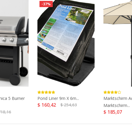
-37%
nica 5 Burner
Pond Liner 9m X 6m...
Marktschirm Ad
$ 160,42
$ 254,63
Marktschirm...
$ 185,07
718,16