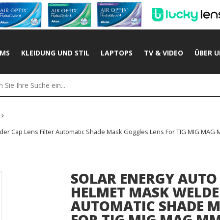
UMS
KLEIDUNG UND STIL
LAPTOPS
TV & VIDEO
ÜBER U
er Cap Lens Filter Automatic Shade Mask Goggles Lens For TIG MIG MAG MM
SOLAR ENERGY AUTO
HELMET MASK WELDER
AUTOMATIC SHADE M
FOR TIG MIG MAG M