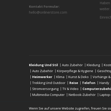
Haben 
Kontakt Formular:
weiter.
hello@onlinerstore.com
Einrei
Kleidung Und Stil
Auto Zubehör
Kleidung
Kos
Auto Zubehör
Körperpflege & Hygiene
Gesichts
Heimwerker
Klima
Kunst & Deko
Vorhänge &
Trekking Und Outdoor
Reise
Telefon
Handy
Stromversorgung
TV & Video
Computerzubeh
Multimedia-Computer
Netbook-Zubehör
Laptop
Wenn Sie auf unsere Website zugreifen, freuen Sie sic