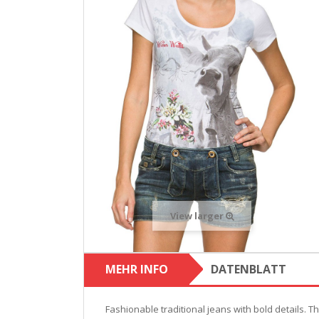
View larger
MEHR INFO
DATENBLATT
Fashionable traditional jeans with bold details. T