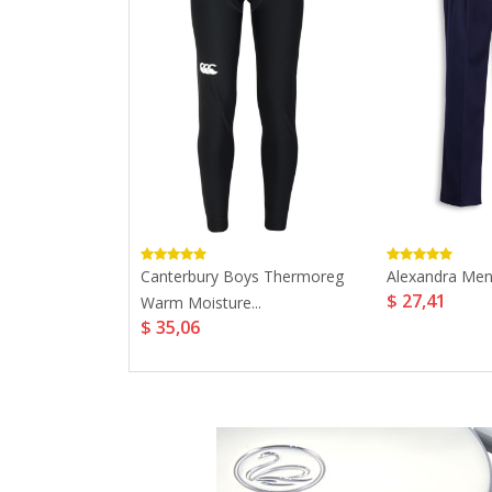
upational
Canterbury Boys Thermoreg
Alexandra Men'
$ 27,41
Warm Moisture...
$ 35,06