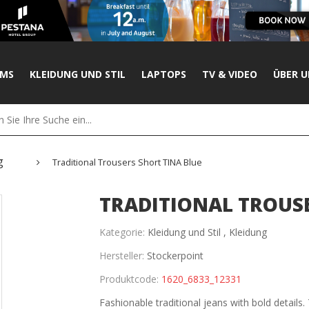
UMS
KLEIDUNG UND STIL
LAPTOPS
TV & VIDEO
ÜBER U
g
Traditional Trousers Short TINA Blue
TRADITIONAL TROUSE
Kategorie:
Kleidung und Stil ,
Kleidung
Hersteller:
Stockerpoint
Produktcode:
1620_6833_12331
Fashionable traditional jeans with bold details