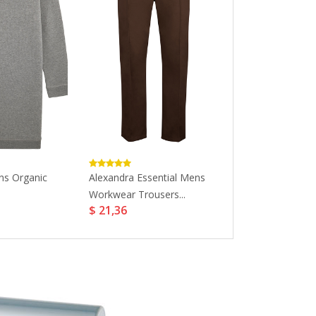
s Organic
Alexandra Essential Mens
Blackrock Occu
Workwear Trousers...
Shoe...
$ 21,36
$ 36,63