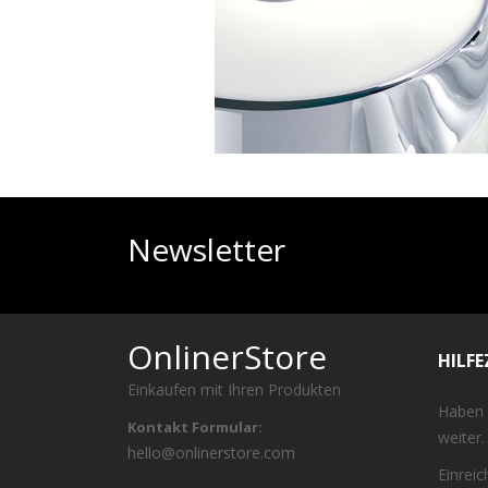
Newsletter
OnlinerStore
HILF
Einkaufen mit Ihren Produkten
Haben 
Kontakt Formular:
weiter.
hello@onlinerstore.com
Einrei