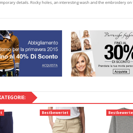
porary details. Rocky holes, an interesting wash and the embroidery on th
KATEGORIE:
t
Bestbewertet
Bestbewerte