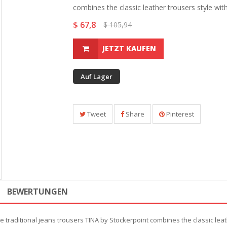
combines the classic leather trousers style with.
$ 67,8
$ 105,94
JETZT KAUFEN
Auf Lager
Tweet
Share
Pinterest
BEWERTUNGEN
he traditional jeans trousers TINA by Stockerpoint combines the classic le