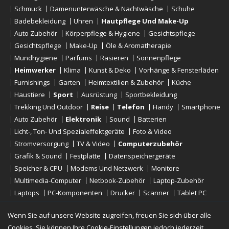
Schmuck
Damenunterwäsche & Nachtwäsche
Schuhe
Badebekleidung
Uhren
Hautpflege Und Make-Up
Auto Zubehör
Körperpflege & Hygiene
Gesichtspflege
Gesichtspflege
Make-Up
Öle & Aromatherapie
Mundhygiene
Parfums
Rasieren
Sonnenpflege
Heimwerker
Klima
Kunst & Deko
Vorhänge & Fensterläden
Furnishings
Garten
Heimtextilien & Zubehör
Küche
Haustiere
Sport
Ausrüstung
Sportbekleidung
Trekking Und Outdoor
Reise
Telefon
Handy
Smartphone
Auto Zubehör
Elektronik
Sound
Batterien
Licht-, Ton- Und Spezialeffektgeräte
Foto & Video
Stromversorgung
TV & Video
Computerzubehör
Grafik & Sound
Festplatte
Datenspeichergeräte
Speicher & CPU
Modems Und Netzwerk
Monitore
Multimedia-Computer
Netbook-Zubehör
Laptop-Zubehör
Laptops
PC-Komponenten
Drucker
Scanner
Tablet PC
E-Reader
Desktop
Wenn Sie auf unsere Website zugreifen, freuen Sie sich über alle
Cookies. Sie können Ihre Cookie-Einstellungen jedoch jederzeit