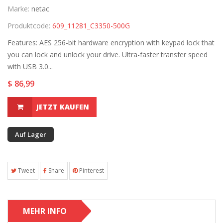
Marke:
netac
Produktcode:
609_11281_C3350-500G
Features: AES 256-bit hardware encryption with keypad lock that
you can lock and unlock your drive. Ultra-faster transfer speed
with USB 3.0...
$ 86,99
JETZT KAUFEN
Auf Lager
Tweet
Share
Pinterest
MEHR INFO