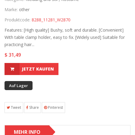
Marke:
other
Produktcode:
8288_11281_W2870
Features: [High quality] Bushy, soft and durable. [Convenient]
With table clamp holder, easy to fix. [Widely used] Suitable for
practicing hair...
$ 31,49
JETZT KAUFEN
Auf Lager
Tweet
Share
Pinterest
MEHR INFO