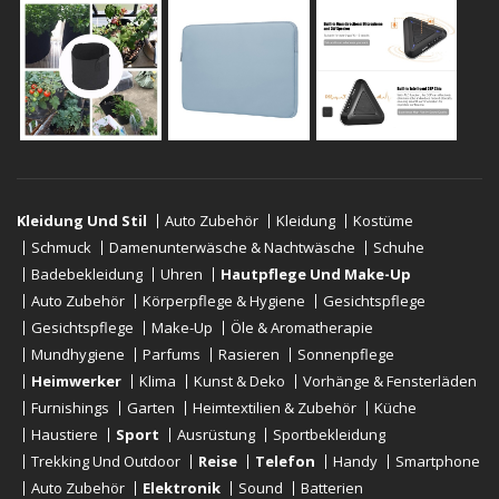
Kleidung Und Stil
Auto Zubehör
Kleidung
Kostüme
Schmuck
Damenunterwäsche & Nachtwäsche
Schuhe
Badebekleidung
Uhren
Hautpflege Und Make-Up
Auto Zubehör
Körperpflege & Hygiene
Gesichtspflege
Gesichtspflege
Make-Up
Öle & Aromatherapie
Mundhygiene
Parfums
Rasieren
Sonnenpflege
Heimwerker
Klima
Kunst & Deko
Vorhänge & Fensterläden
Furnishings
Garten
Heimtextilien & Zubehör
Küche
Haustiere
Sport
Ausrüstung
Sportbekleidung
Trekking Und Outdoor
Reise
Telefon
Handy
Smartphone
Auto Zubehör
Elektronik
Sound
Batterien