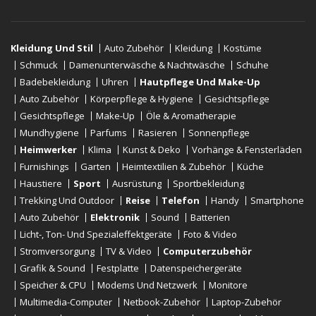
Kleidung Und Stil
Auto Zubehör
Kleidung
Kostüme
Schmuck
Damenunterwäsche & Nachtwäsche
Schuhe
Badebekleidung
Uhren
Hautpflege Und Make-Up
Auto Zubehör
Körperpflege & Hygiene
Gesichtspflege
Gesichtspflege
Make-Up
Öle & Aromatherapie
Mundhygiene
Parfums
Rasieren
Sonnenpflege
Heimwerker
Klima
Kunst & Deko
Vorhänge & Fensterläden
Furnishings
Garten
Heimtextilien & Zubehör
Küche
Haustiere
Sport
Ausrüstung
Sportbekleidung
Trekking Und Outdoor
Reise
Telefon
Handy
Smartphone
Auto Zubehör
Elektronik
Sound
Batterien
Licht-, Ton- Und Spezialeffektgeräte
Foto & Video
Stromversorgung
TV & Video
Computerzubehör
Grafik & Sound
Festplatte
Datenspeichergeräte
Speicher & CPU
Modems Und Netzwerk
Monitore
Multimedia-Computer
Netbook-Zubehör
Laptop-Zubehör