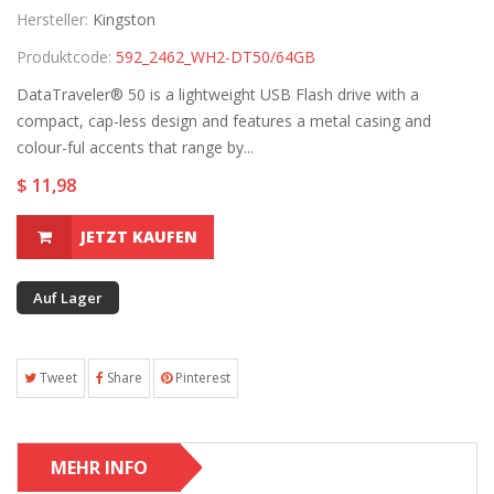
Hersteller:
Kingston
Produktcode:
592_2462_WH2-DT50/64GB
DataTraveler® 50 is a lightweight USB Flash drive with a
compact, cap-less design and features a metal casing and
colour-ful accents that range by...
$ 11,98
JETZT KAUFEN
Auf Lager
Tweet
Share
Pinterest
MEHR INFO