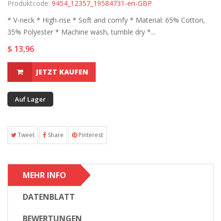
Produktcode:
9454_12357_19584731-en-GBP
* V-neck * High-rise * Soft and comfy * Material: 65% Cotton,
35% Polyester * Machine wash, tumble dry *...
$ 13,96
JETZT KAUFEN
Auf Lager
Tweet
Share
Pinterest
MEHR INFO
DATENBLATT
BEWERTUNGEN