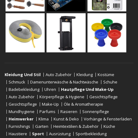
Kleidung Und Stil
Auto Zubehör
Kleidung
Kostüme
Schmuck
Damenunterwäsche & Nachtwäsche
Schuhe
Badebekleidung
Uhren
Hautpflege Und Make-Up
Auto Zubehör
Körperpflege & Hygiene
Gesichtspflege
Gesichtspflege
Make-Up
Öle & Aromatherapie
Mundhygiene
Parfums
Rasieren
Sonnenpflege
Heimwerker
Klima
Kunst & Deko
Vorhänge & Fensterläden
Furnishings
Garten
Heimtextilien & Zubehör
Küche
Haustiere
Sport
Ausrüstung
Sportbekleidung