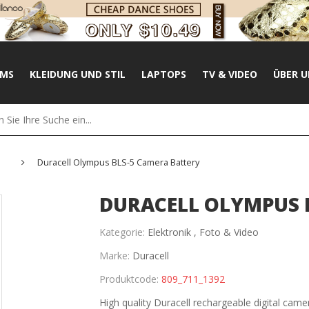
UMS
KLEIDUNG UND STIL
LAPTOPS
TV & VIDEO
ÜBER U
Duracell Olympus BLS-5 Camera Battery
DURACELL OLYMPUS 
Kategorie:
Elektronik ,
Foto & Video
Marke:
Duracell
Produktcode:
809_711_1392
High quality Duracell rechargeable digital cam