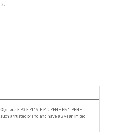
,...
: Olympus E-P3,E-PL1S, E-PL2,PEN E-PM1, PEN E-
 such a trusted brand and have a 3 year limited