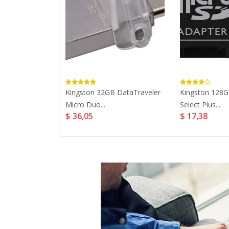
ase IPhone XR,
Kingston 32GB DataTraveler
Kingston 128
Micro Duo...
Select Plus...
$ 36,05
$ 17,38