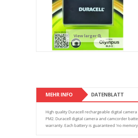
View larger
MEHR INFO
DATENBLATT
High quality Duracell rechargeable digital camera
PM2. Duracell digital camera and camcorder batter
warranty. Each battery is guaranteed 'no memory 