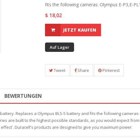
fits the following cameras: Olympus E-P3,E-PL1S
$ 18,02
JETZT KAUFEN
Auf Lager
Tweet
Share
Pinterest
BEWERTUNGEN
 battery. Replaces a Olympus BLS-5 battery and fits the following cameras
ies are built to the highest possible standards, as you would expect from
effect'. Duracell's products are designed to give you maximum power.