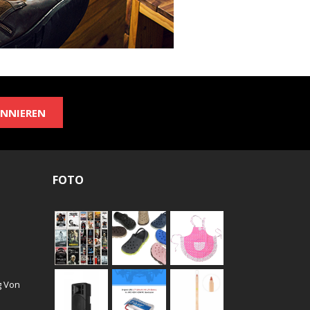
NNIEREN
FOTO
g Von