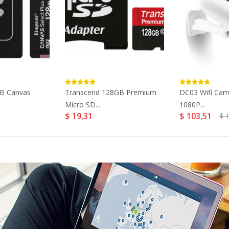
GB Canvas
Transcend 128GB Premium
DC03 Wifi Cam
Micro SD...
1080P...
$ 19,31
$ 103,51
$ 