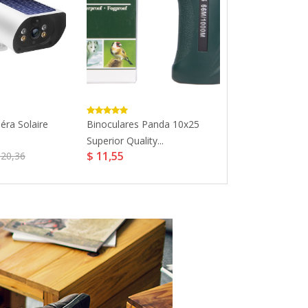
éra Solaire
Binoculares Panda 10x25
Cellularline Ic
Superior Quality...
Phonecase...
$ 11,55
$ 69,3
120,36