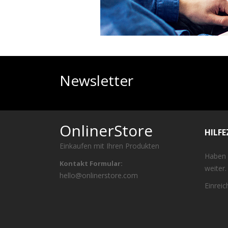
Newsletter
OnlinerStore
HILF
Einkaufen mit Ihren Produkten
Haben 
Kontakt Formular:
weiter.
hello@onlinerstore.com
Einrei