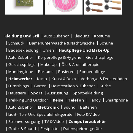
Kleidung Und Stil
Auto Zubehör
Kleidung
Kostüme
Schmuck
Damenunterwäsche & Nachtwäsche
Schuhe
Badebekleidung
Uhren
Hautpflege Und Make-Up
Auto Zubehör
Körperpflege & Hygiene
Gesichtspflege
Gesichtspflege
Make-Up
Öle & Aromatherapie
Mundhygiene
Parfums
Rasieren
Sonnenpflege
Heimwerker
Klima
Kunst & Deko
Vorhänge & Fensterläden
Furnishings
Garten
Heimtextilien & Zubehör
Küche
Haustiere
Sport
Ausrüstung
Sportbekleidung
Trekking Und Outdoor
Reise
Telefon
Handy
Smartphone
Auto Zubehör
Elektronik
Sound
Batterien
Licht-, Ton- Und Spezialeffektgeräte
Foto & Video
Stromversorgung
TV & Video
Computerzubehör
Grafik & Sound
Festplatte
Datenspeichergeräte