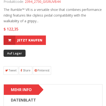
Produktcode:
2394_2730_GISRUVB44
The Rumble™ VR is a versatile shoe that combines performance
riding features like clipless pedal compatibility with the
walkability of a grippy...
$ 122,35
JETZT KAUFEN
Auf Lager
Tweet
Share
Pinterest
MEHR INFO
DATENBLATT