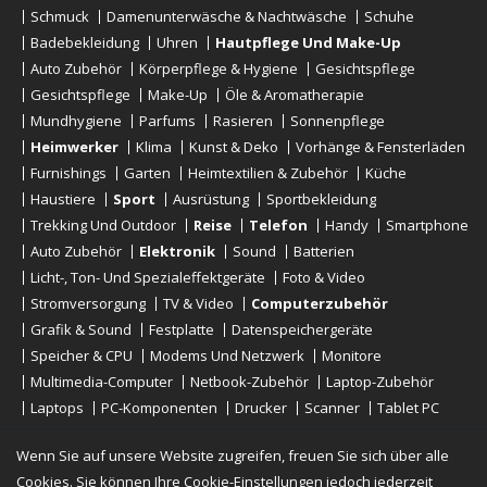
Schmuck
Damenunterwäsche & Nachtwäsche
Schuhe
Badebekleidung
Uhren
Hautpflege Und Make-Up
Auto Zubehör
Körperpflege & Hygiene
Gesichtspflege
Gesichtspflege
Make-Up
Öle & Aromatherapie
Mundhygiene
Parfums
Rasieren
Sonnenpflege
Heimwerker
Klima
Kunst & Deko
Vorhänge & Fensterläden
Furnishings
Garten
Heimtextilien & Zubehör
Küche
Haustiere
Sport
Ausrüstung
Sportbekleidung
Trekking Und Outdoor
Reise
Telefon
Handy
Smartphone
Auto Zubehör
Elektronik
Sound
Batterien
Licht-, Ton- Und Spezialeffektgeräte
Foto & Video
Stromversorgung
TV & Video
Computerzubehör
Grafik & Sound
Festplatte
Datenspeichergeräte
Speicher & CPU
Modems Und Netzwerk
Monitore
Multimedia-Computer
Netbook-Zubehör
Laptop-Zubehör
Laptops
PC-Komponenten
Drucker
Scanner
Tablet PC
E-Reader
Desktop
Wenn Sie auf unsere Website zugreifen, freuen Sie sich über alle
Cookies. Sie können Ihre Cookie-Einstellungen jedoch jederzeit