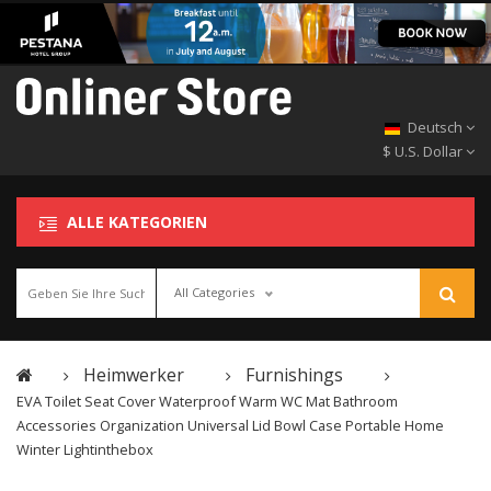
Deutsch
$ U.S. Dollar
ALLE KATEGORIEN
All Categories
Heimwerker
Furnishings
EVA Toilet Seat Cover Waterproof Warm WC Mat Bathroom
Accessories Organization Universal Lid Bowl Case Portable Home
Winter Lightinthebox