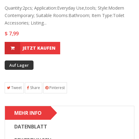
Quantity:2pcs; Application:Everyday Use,tools; Style:Modern
Contemporary; Suitable Rooms:Bathroom; Item Type:Toilet
Accessories; Listing...
$ 7,99
JETZT KAUFEN
Auf Lager
Tweet
Share
Pinterest
MEHR INFO
DATENBLATT