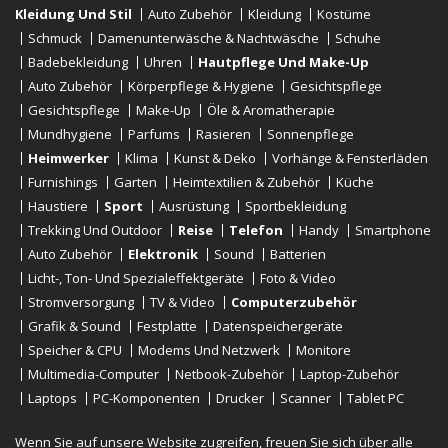
Kleidung Und Stil
Auto Zubehör
Kleidung
Kostüme
Schmuck
Damenunterwäsche & Nachtwäsche
Schuhe
Badebekleidung
Uhren
Hautpflege Und Make-Up
Auto Zubehör
Körperpflege & Hygiene
Gesichtspflege
Gesichtspflege
Make-Up
Öle & Aromatherapie
Mundhygiene
Parfums
Rasieren
Sonnenpflege
Heimwerker
Klima
Kunst & Deko
Vorhänge & Fensterläden
Furnishings
Garten
Heimtextilien & Zubehör
Küche
Haustiere
Sport
Ausrüstung
Sportbekleidung
Trekking Und Outdoor
Reise
Telefon
Handy
Smartphone
Auto Zubehör
Elektronik
Sound
Batterien
Licht-, Ton- Und Spezialeffektgeräte
Foto & Video
Stromversorgung
TV & Video
Computerzubehör
Grafik & Sound
Festplatte
Datenspeichergeräte
Speicher & CPU
Modems Und Netzwerk
Monitore
Multimedia-Computer
Netbook-Zubehör
Laptop-Zubehör
Laptops
PC-Komponenten
Drucker
Scanner
Tablet PC
E-Reader
Desktop
Wenn Sie auf unsere Website zugreifen, freuen Sie sich über alle