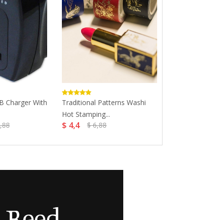
B Charger With
Traditional Patterns Washi
COOL COLD U
Hot Stamping...
Slim...
$ 4,4
$ 26,99
,88
$ 6,88