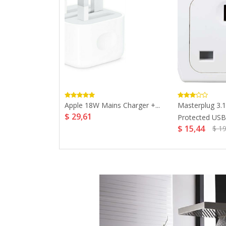
SB Powered
Apple 18W Mains Charger +...
Masterplug 3.
$ 29,61
Protected USB.
$ 15,44
$ 19