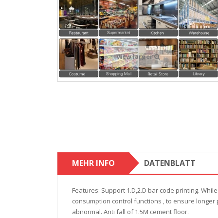
View larger
MEHR INFO
DATENBLATT
Features: Support 1.D,2.D bar code printing. Whi
consumption control functions , to ensure longer
abnormal. Anti fall of 1.5M cement floor.