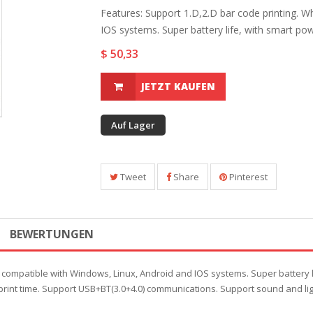
Features: Support 1.D,2.D bar code printing. W
IOS systems. Super battery life, with smart powe
$ 50,33
JETZT KAUFEN
Auf Lager
Tweet
Share
Pinterest
BEWERTUNGEN
le compatible with Windows, Linux, Android and IOS systems. Super battery
 print time. Support USB+BT(3.0+4.0) communications. Support sound and lig