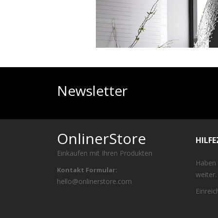
Newsletter
OnlinerStore
HILF
Einkaufen mit Ihren Produkten
Haben 
Kontakt Formular:
weiter.
hello@onlinerstore.com
Einrei