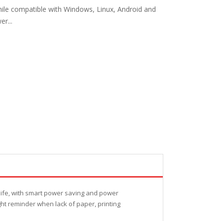
hile compatible with Windows, Linux, Android and
r...
 life, with smart power saving and power
ht reminder when lack of paper, printing