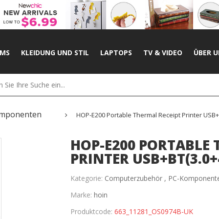
UMS
KLEIDUNG UND STIL
LAPTOPS
TV & VIDEO
ÜBER U
mponenten
HOP-E200 Portable Thermal Receipt Printer USB+
HOP-E200 PORTABLE 
PRINTER USB+BT(3.0
Kategorie:
Computerzubehör ,
PC-Komponent
Marke:
hoin
Produktcode:
663_11281_OS0974B-UK