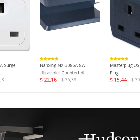
1A Surge
Nanxing NX-3086A 8W
Masterplug US
..
Ultraviolet Counterfeit...
Plug...
$ 22,16
$ 15,44
,3
$ 36,33
$ 30